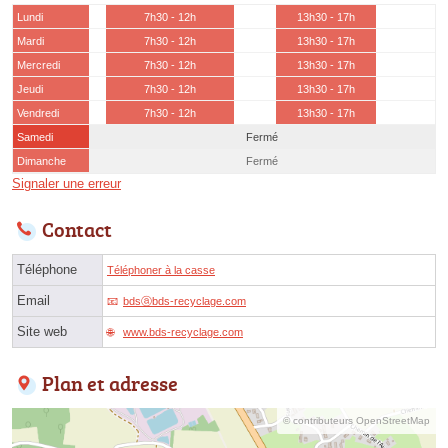
Lundi
7h30 - 12h
13h30 - 17h
Mardi
7h30 - 12h
13h30 - 17h
Mercredi
7h30 - 12h
13h30 - 17h
Jeudi
7h30 - 12h
13h30 - 17h
Vendredi
7h30 - 12h
13h30 - 17h
Samedi
Fermé
Dimanche
Fermé
Signaler une erreur
Contact
Téléphone
Téléphoner à la casse
Email
bdsⓐbds-recyclage.com
Site web
www.bds-recyclage.com
Plan et adresse
© contributeurs OpenStreetMap