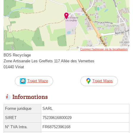
Corriger l’adresse ou la localisation
BDS Recyclage
Zone Artisanale Les Greffets 117 Allée des Vernettes
01440 Viriat
Trajet Waze
Trajet Maps
Informations
Forme juridique
SARL
SIRET
75239616800029
N° TVA Intra.
FR68752396168