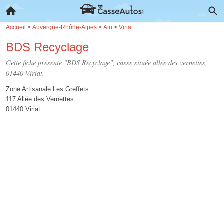
Accueil
>
Auvergne-Rhône-Alpes
>
Ain
>
Viriat
BDS Recyclage
Cette fiche présente "BDS Recyclage", casse située
allée des vernettes
,
01440 Viriat.
Zone Artisanale Les Greffets
117 Allée des Vernettes
01440 Viriat