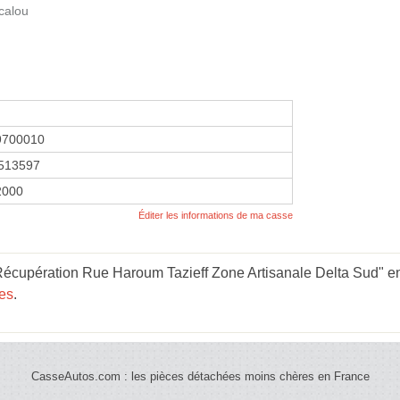
calou
9700010
513597
 2000
Éditer les informations de ma casse
écupération Rue Haroum Tazieff Zone Artisanale Delta Sud" en 
hes
.
CasseAutos.com : les pièces détachées moins chères en France