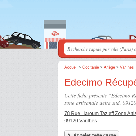
Accueil
>
Occitanie
>
Ariège
>
Varilhes
Edecimo Récupé
Cette fiche présente "Edecimo R
zone artisanale delta sud
, 09120
78 Rue Haroum Tazieff Zone Arti
09120 Varilhes
📞 Appeler cette casse