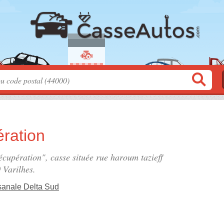
ration
écupération", casse située
rue haroum tazieff
 Varilhes.
sanale Delta Sud