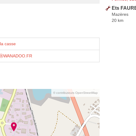
Ets FAUR
Mazères
20 km
la casse
ⓐWANADOO.FR
© contributeurs OpenStreetMap