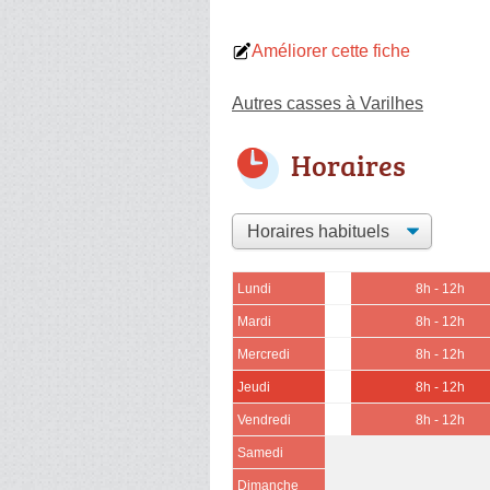
Améliorer cette fiche
Autres casses à Varilhes
Horaires
Lundi
8h - 12h
Mardi
8h - 12h
Mercredi
8h - 12h
Jeudi
8h - 12h
Vendredi
8h - 12h
Samedi
Dimanche