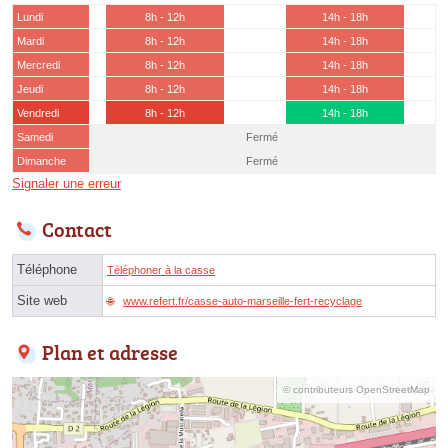
Lundi
8h - 12h
14h - 18h
Mardi
8h - 12h
14h - 18h
Mercredi
8h - 12h
14h - 18h
Jeudi
8h - 12h
14h - 18h
Vendredi
8h - 12h
14h - 18h
Samedi
Fermé
Dimanche
Fermé
Signaler une erreur
Contact
Téléphone
Téléphoner à la casse
Site web
www.refert.fr/casse-auto-marseille-fert-recyclage
Plan et adresse
© contributeurs OpenStreetMap