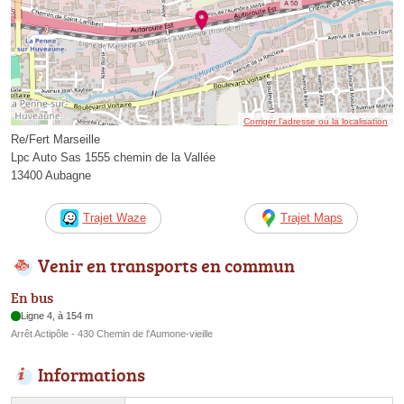
Corriger l’adresse ou la localisation
Re/Fert Marseille
Lpc Auto Sas 1555 chemin de la Vallée
13400 Aubagne
Trajet Waze
Trajet Maps
Venir en transports en commun
En bus
Ligne 4, à 154 m
Arrêt Actipôle - 430 Chemin de l'Aumone-vieille
Informations