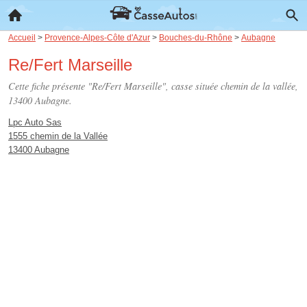
Accueil
>
Provence-Alpes-Côte d'Azur
>
Bouches-du-Rhône
>
Aubagne
Re/Fert Marseille
Cette fiche présente "Re/Fert Marseille", casse située
chemin de la vallée
,
13400 Aubagne.
Lpc Auto Sas
1555 chemin de la Vallée
13400 Aubagne