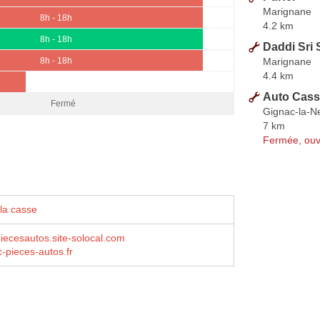
Marignane
8h - 18h
4.2 km
8h - 18h
Daddi Sri S
Marignane
8h - 18h
4.4 km
Auto Cass
Fermé
Gignac-la-N
7 km
Fermée, ouv
la casse
iecesautos.site-solocal.com
-pieces-autos.fr