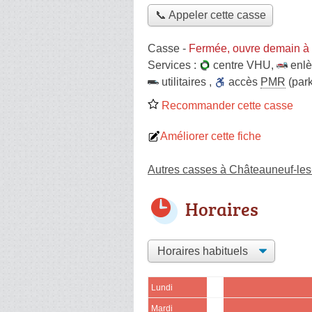
📞 Appeler cette casse
Casse
-
Fermée, ouvre demain à
Services :
centre VHU
,
enl
utilitaires
,
accès
PMR
(park
Recommander cette casse
Améliorer cette fiche
Autres casses à Châteauneuf-les
Horaires
Lundi
Mardi