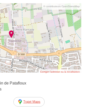
© contributeurs OpenStreetMap
Corriger l’adresse ou la localisation
in de Patafloux
s
Trajet Maps