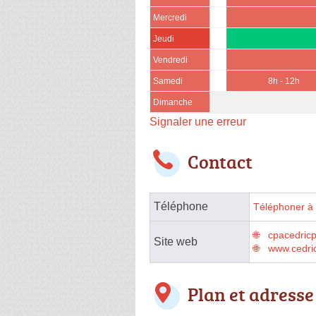
Mercredi
Jeudi
Vendredi
Samedi
8h - 12h
Dimanche
Signaler une erreur
Contact
Téléphone
Téléphoner à 
cpacedricp
Site web
www.cedric
Plan et adresse