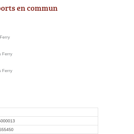
ports en commun
 Ferry
s Ferry
s Ferry
5000013
655450