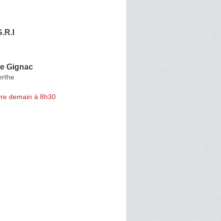
.R.I
e Gignac
erthe
re demain à 8h30