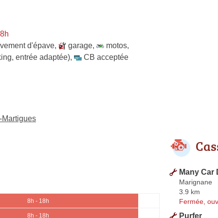
 8h
èvement d'épave
,
garage
,
motos
,
ing, entrée adaptée)
,
CB acceptée
-Martigues
Cas
Many Car 
Marignane
3.9 km
Fermée, ouv
8h - 18h
Purfer
8h - 18h