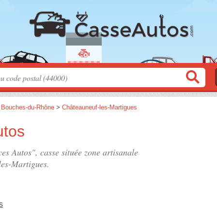
>
Bouches-du-Rhône
>
Châteauneuf-les-Martigues
utos
ces Autos", casse située
zone artisanale
les-Martigues.
s