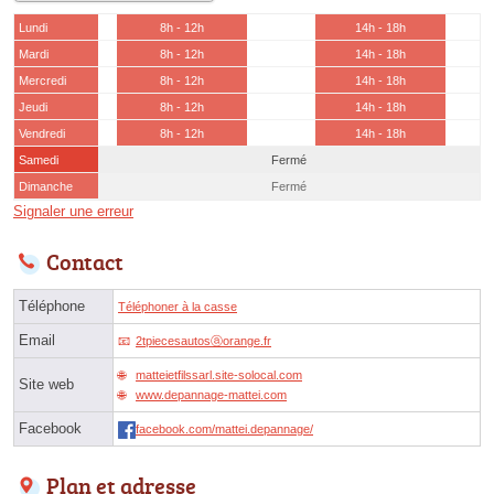
Lundi
8h - 12h
14h - 18h
Mardi
8h - 12h
14h - 18h
Mercredi
8h - 12h
14h - 18h
Jeudi
8h - 12h
14h - 18h
Vendredi
8h - 12h
14h - 18h
Samedi
Fermé
Dimanche
Fermé
Signaler une erreur
Contact
Téléphone
Téléphoner à la casse
Email
2tpiecesautosⓐorange.fr
matteietfilssarl.site-solocal.com
Site web
www.depannage-mattei.com
Facebook
facebook.com/mattei.depannage/
Plan et adresse