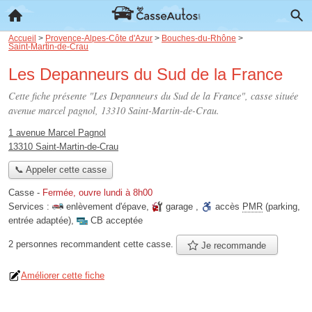
Accueil
>
Provence-Alpes-Côte d'Azur
>
Bouches-du-Rhône
>
Saint-Martin-de-Crau
Les Depanneurs du Sud de la France
Cette fiche présente "Les Depanneurs du Sud de la France", casse située
avenue marcel pagnol
, 13310 Saint-Martin-de-Crau.
1 avenue Marcel Pagnol
13310 Saint-Martin-de-Crau
📞 Appeler cette casse
Casse
-
Fermée, ouvre lundi à 8h00
Services :
enlèvement d'épave
,
garage
,
accès
PMR
(parking,
entrée adaptée)
,
CB acceptée
2 personnes
recommandent
cette casse.
Je recommande
Améliorer cette fiche