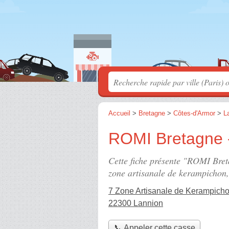
Accueil
>
Bretagne
>
Côtes-d'Armor
>
L
ROMI Bretagne 
Cette fiche présente "ROMI Bret
zone artisanale de kerampichon
7 Zone Artisanale de Kerampich
22300 Lannion
📞 Appeler cette casse