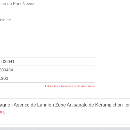
enue de Park Nevez
eleine
8400041
200484
 1900
Éditer les informations de ma casse
agne - Agence de Lannion Zone Artisanale de Kerampichon" en 
on
.