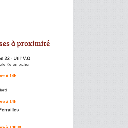
ses à proximité
 22 - Util' V.O
nale Kerampichon
re à 14h
lard
re à 14h
Ferrailles
vre à 13h30