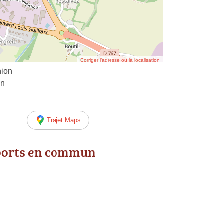
Corriger l’adresse ou la localisation
nion
on
Trajet Maps
ports en commun