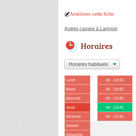
Améliorer cette fiche
Autres casses à Lannion
Horaires
Lundi
9h - 11h30
Mardi
9h - 11h30
Mercredi
9h - 11h30
Jeudi
9h - 11h30
Vendredi
9h - 11h30
Samedi
Dimanche