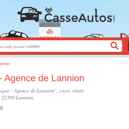
annion
- Agence de Lannion
agne - Agence de Lannion", casse située
, 22300 Lannion.
on