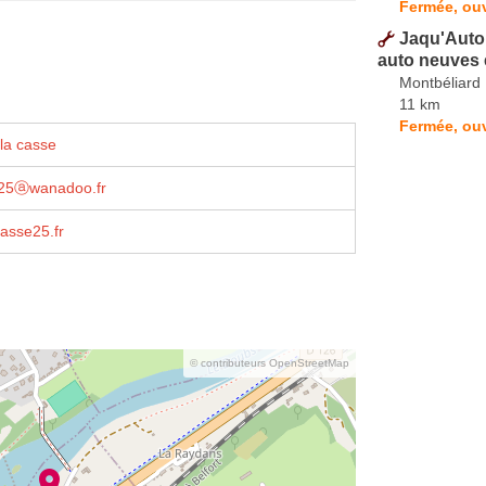
Fermée, ouv
Jaqu'Auto 
auto neuves 
Montbéliard
11 km
Fermée, ou
la casse
25ⓐwanadoo.fr
asse25.fr
© contributeurs OpenStreetMap