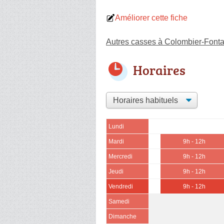
Améliorer cette fiche
Autres casses à Colombier-Font
Horaires
Lundi
Mardi
9h - 12h
Mercredi
9h - 12h
Jeudi
9h - 12h
Vendredi
9h - 12h
Samedi
Dimanche