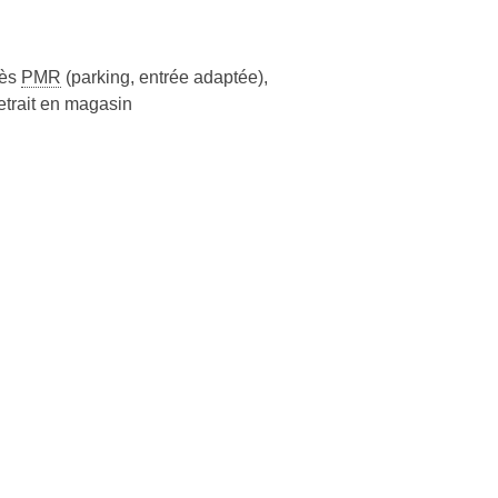
cès
PMR
(parking, entrée adaptée)
,
etrait en magasin