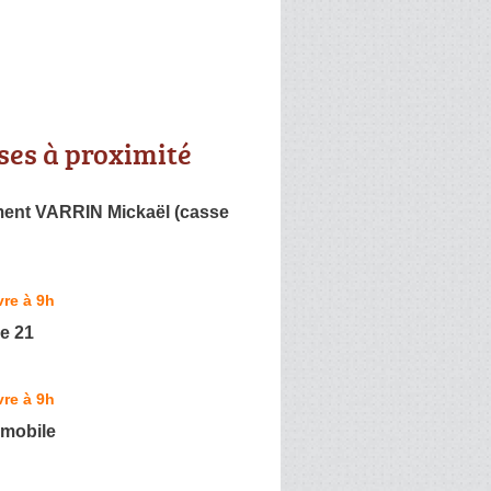
ses à proximité
ment VARRIN Mickaël (casse
re à 9h
e 21
re à 9h
omobile