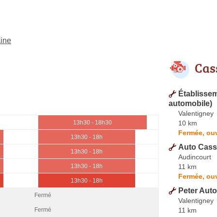
aine
Cas
Établisse
automobile)
Valentigney
10 km
13h30 - 18h30
Fermée, ouv
13h30 - 18h
Auto Cass
13h30 - 18h
Audincourt
11 km
13h30 - 18h
Fermée, ouv
13h30 - 18h
Peter Aut
Fermé
Valentigney
11 km
Fermé