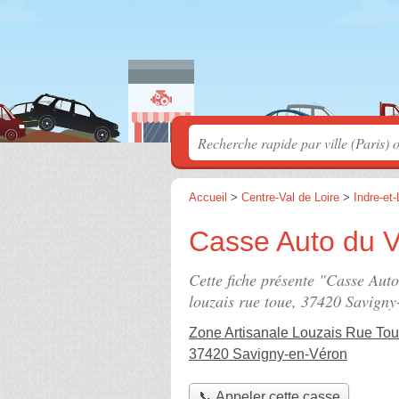
Accueil
>
Centre-Val de Loire
>
Indre-et-
Casse Auto du 
Cette fiche présente "Casse Aut
louzais rue toue
, 37420 Savigny
Zone Artisanale Louzais Rue To
37420 Savigny-en-Véron
📞 Appeler cette casse