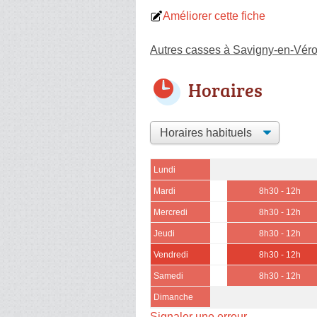
Améliorer cette fiche
Autres casses à Savigny-en-Vér
Horaires
Lundi
Mardi
8h30 - 12h
Mercredi
8h30 - 12h
Jeudi
8h30 - 12h
Vendredi
8h30 - 12h
Samedi
8h30 - 12h
Dimanche
Signaler une erreur