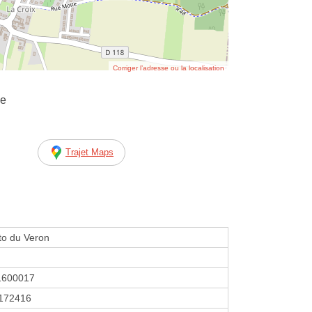
Corriger l’adresse ou la localisation
ue
Trajet Maps
to du Veron
1600017
172416