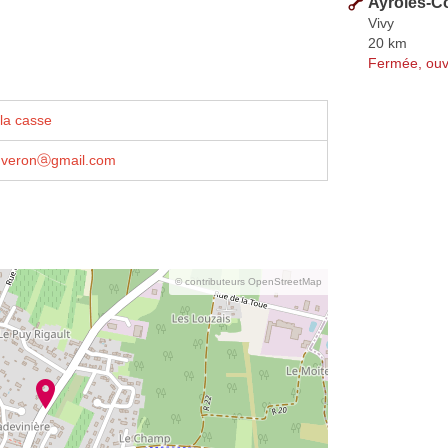
Ayroles-C
Vivy
20 km
Fermée, ouv
la casse
.veronⓐgmail.com
© contributeurs OpenStreetMap