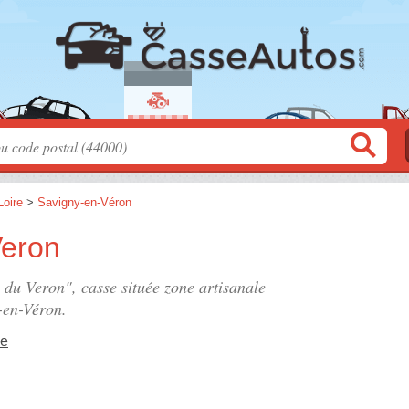
Loire
>
Savigny-en-Véron
Veron
o du Veron", casse située
zone artisanale
-en-Véron.
ue