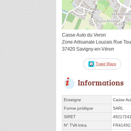
Casse Auto du Veron
Zone Artisanale Louzais Rue To
37420 Savigny-en-Véron
Trajet Waze
Informations
Enseigne
Casse Au
Forme juridique
SARL
SIRET
4921724
N° TVA Intra.
FR41492