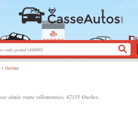
>
Ouches
asse située
route villemontais
, 42155 Ouches.