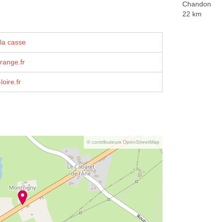
Chandon
22 km
la casse
range.fr
oire.fr
© contributeurs OpenStreetMap