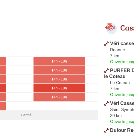
Cas
Véri-casse
Roanne
7 km
Ouverte jus
14h - 18h
PURFER De
14h - 18h
le Coteau
14h - 18h
Le Coteau
7 km
14h - 18h
Ouverte jus
14h - 18h
Véri Cass
Saint-Symph
20 km
Fermé
Ouverte jus
Dufour Re