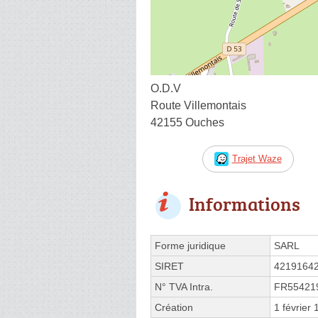
O.D.V
Route Villemontais
42155 Ouches
Trajet Waze
Informations
Forme juridique
SARL
SIRET
4219164
N° TVA Intra.
FR55421
Création
1 février