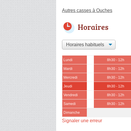
Autres casses à Ouches
Horaires
Lundi
8h30 - 12h
Mardi
8h30 - 12h
Mercredi
8h30 - 12h
Jeudi
8h30 - 12h
Vendredi
8h30 - 12h
Samedi
8h30 - 12h
Dimanche
Signaler une erreur