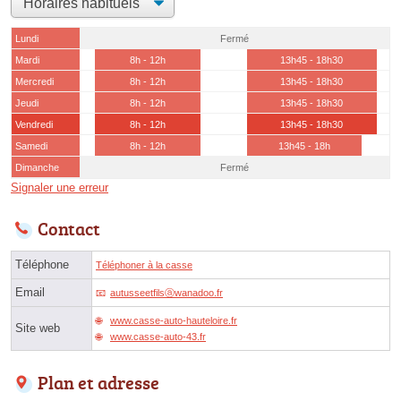
Lundi
Fermé
Mardi
8h - 12h
13h45 - 18h30
Mercredi
8h - 12h
13h45 - 18h30
Jeudi
8h - 12h
13h45 - 18h30
Vendredi
8h - 12h
13h45 - 18h30
Samedi
8h - 12h
13h45 - 18h
Dimanche
Fermé
Signaler une erreur
Contact
Téléphone
Téléphoner à la casse
Email
autusseetfilsⓐwanadoo.fr
www.casse-auto-hauteloire.fr
Site web
www.casse-auto-43.fr
Plan et adresse