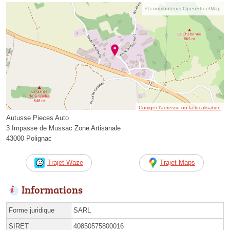
© contributeurs OpenStreetMap
Corriger l’adresse ou la localisation
Autusse Pieces Auto
3 Impasse de Mussac Zone Artisanale
43000 Polignac
Trajet Waze
Trajet Maps
Informations
Forme juridique
SARL
SIRET
40850575800016