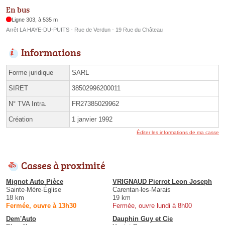
En bus
Ligne 303, à 535 m
Arrêt LA HAYE-DU-PUITS - Rue de Verdun - 19 Rue du Château
Informations
Forme juridique
SARL
SIRET
38502996200011
N° TVA Intra.
FR27385029962
Création
1 janvier 1992
Éditer les informations de ma casse
Casses à proximité
Mignot Auto Pièce
VRIGNAUD Pierrot Leon Joseph
Sainte-Mère-Église
Carentan-les-Marais
18 km
19 km
Fermée, ouvre à 13h30
Fermée, ouvre lundi à 8h00
Dem'Auto
Dauphin Guy et Cie