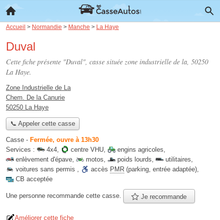
Accueil
>
Normandie
>
Manche
>
La Haye
Duval
Cette fiche présente "Duval", casse située
zone industrielle de la
, 50250
La Haye.
Zone Industrielle de La
Chem. De la Canurie
50250 La Haye
📞 Appeler cette casse
Casse
-
Fermée, ouvre à 13h30
Services :
4x4
,
centre VHU
,
engins agricoles
,
enlèvement d'épave
,
motos
,
poids lourds
,
utilitaires
,
voitures sans permis
,
accès
PMR
(parking, entrée adaptée)
,
CB acceptée
Une personne
recommande
cette casse.
Je recommande
Améliorer cette fiche