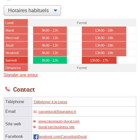
Lundi
Fermé
Mardi
8h30 - 12h
13h30 - 18h
Mercredi
8h30 - 12h
13h30 - 18h
Jeudi
8h30 - 12h
13h30 - 18h
Vendredi
8h30 - 12h
13h30 - 18h
Samedi
8h30 - 12h
13h30 - 17h
Dimanche
Fermé
Signaler une erreur
Contact
Téléphone
Téléphoner à la casse
Email
casseduvalⓐwanadoo.fr
www.casseauto-duval.com
Site web
duval-sarl.business.site
Facebook
facebook.com/CasseAutoDuval