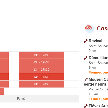
Cas
Revival
Saint-Saulve
9 km
13h - 17h30
Démolitio
Saint-Saulve
13h - 17h30
9 km
13h - 17h30
Fermée, ou
13h - 17h30
Modern Ca
serge henri)
13h - 17h30
Vieux-Cond
10 km
Fermée, ou
Fermé
Fiévez Au