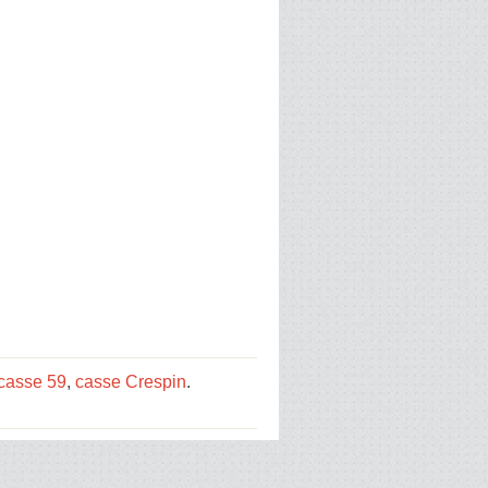
casse 59
,
casse Crespin
.