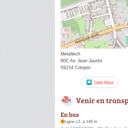
Metaltech
80C Av. Jean Jaurès
59154 Crespin
Trajet Waze
Venir en trans
En bus
Ligne L2, à 145 m