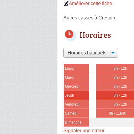
Améliorer cette fiche
Autres casses à Crespin
Horaires
Lundi
8h - 12h
Mardi
8h - 12h
Mercredi
8h - 12h
Jeudi
8h - 12h
Vendredi
8h - 12h
Samedi
8h - 11h30
Dimanche
Signaler une erreur