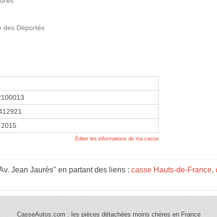
ures
 des Déportés
2100013
412921
 2015
Éditer les informations de ma casse
v. Jean Jaurès" en partant des liens :
casse Hauts-de-France
,
CasseAutos.com : les pièces détachées moins chères en France