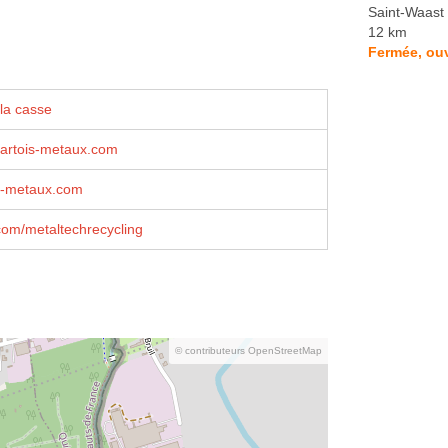
Saint-Waast
12 km
Fermée, ou
la casse
ⓐartois-metaux.com
s-metaux.com
com/metaltechrecycling
© contributeurs OpenStreetMap