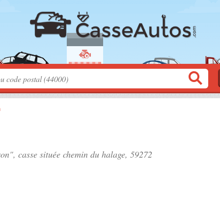
n
Don", casse située
chemin du halage
, 59272