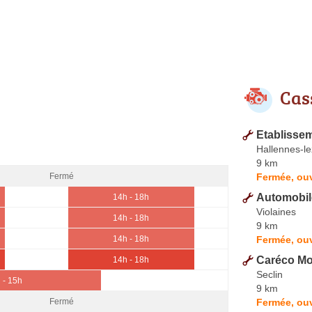
Cas
Etablisse
Hallennes-l
9 km
Fermée, ouv
Fermé
Automobil
14h - 18h
Violaines
14h - 18h
9 km
Fermée, ouv
14h - 18h
Caréco Mo
14h - 18h
Seclin
 - 15h
9 km
Fermée, ouv
Fermé