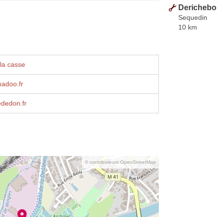
Derichebo
Sequedin
10 km
la casse
adoo.fr
dedon.fr
© contributeurs OpenStreetMap