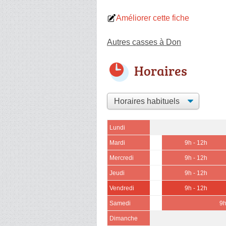
Améliorer cette fiche
Autres casses à Don
Horaires
Lundi
Mardi
9h - 12h
Mercredi
9h - 12h
Jeudi
9h - 12h
Vendredi
9h - 12h
Samedi
9h
Dimanche