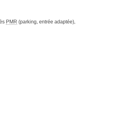
cès
PMR
(parking, entrée adaptée)
,