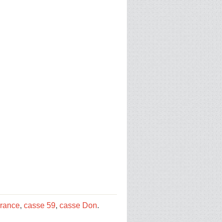
France
,
casse 59
,
casse Don
.