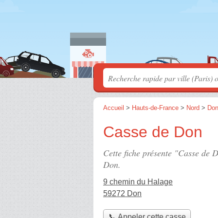
Accueil
>
Hauts-de-France
>
Nord
>
Do
Casse de Don
Cette fiche présente "Casse de 
Don.
9 chemin du Halage
59272 Don
📞 Appeler cette casse