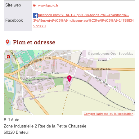
Site web
www.bjauto.fr
facebook.com/BJ-AUTO-pi%C3%A8ces-d%C3%A9tach%C
Facebook
3%A9es-et-d%C3%A9molisseur-agr%C3%A9%C3%A9-14799834
5720887
Plan et adresse
© contributeurs OpenStreetMap
Corriger l’adresse ou la localisation
B.J Auto
Zone Industrielle 2 Rue de la Petite Chaussée
60120 Breteuil