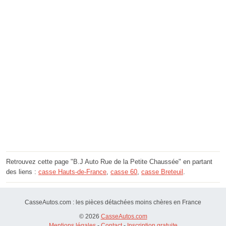
Retrouvez cette page "B.J Auto Rue de la Petite Chaussée" en partant
des liens :
casse Hauts-de-France
,
casse 60
,
casse Breteuil
.
CasseAutos.com : les pièces détachées moins chères en France
© 2026
CasseAutos.com
Mentions légales
-
Contact
-
Inscription gratuite