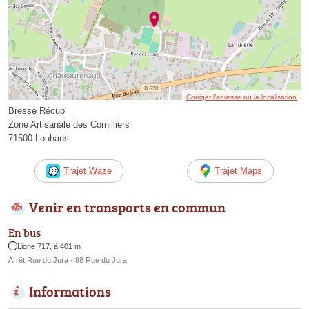
Corriger l’adresse ou la localisation
Bresse Récup'
Zone Artisanale des Cornilliers
71500 Louhans
Trajet Waze
Trajet Maps
Venir en transports en commun
En bus
Ligne 717, à 401 m
Arrêt Rue du Jura - 88 Rue du Jura
Informations