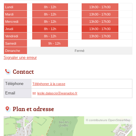
Lundi
8h - 12h
13h30 - 17h30
Mardi
8h - 12h
13h30 - 17h30
Mercredi
8h - 12h
13h30 - 17h30
Jeudi
8h - 12h
13h30 - 17h30
Vendredi
8h - 12h
13h30 - 17h30
Samedi
9h - 12h
Dimanche
Fermé
Signaler une erreur
Contact
Téléphone
Téléphoner à la casse
Email
leslie.dalascioⓐwanadoo.fr
Plan et adresse
© contributeurs OpenStreetMap