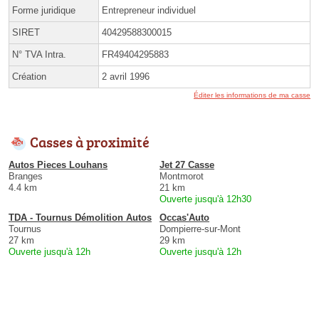
Forme juridique
Entrepreneur individuel
SIRET
40429588300015
N° TVA Intra.
FR49404295883
Création
2 avril 1996
Éditer les informations de ma casse
Casses à proximité
Autos Pieces Louhans
Jet 27 Casse
Branges
Montmorot
4.4 km
21 km
Ouverte jusqu'à 12h30
TDA - Tournus Démolition Autos
Occas'Auto
Tournus
Dompierre-sur-Mont
27 km
29 km
Ouverte jusqu'à 12h
Ouverte jusqu'à 12h