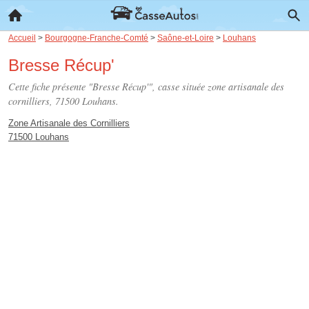
Accueil
>
Bourgogne-Franche-Comté
>
Saône-et-Loire
>
Louhans
Bresse Récup'
Cette fiche présente "Bresse Récup'", casse située
zone artisanale des
cornilliers
, 71500 Louhans.
Zone Artisanale des Cornilliers
71500 Louhans