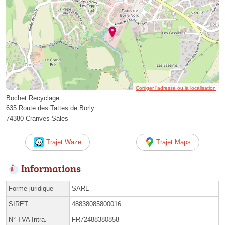
Corriger l’adresse ou la localisation
Bochet Recyclage
635 Route des Tattes de Borly
74380 Cranves-Sales
Trajet Waze
Trajet Maps
Informations
Forme juridique
SARL
SIRET
48838085800016
N° TVA Intra.
FR72488380858