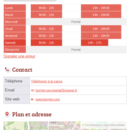
Lundi
8h30 - 12h
14h - 18h30
Mardi
8h30 - 12h
14h - 18h30
Mercredi
Fermé
Jeudi
8h30 - 12h
14h - 18h30
Vendredi
8h30 - 12h
14h - 18h30
Samedi
8h30 - 12h
14h - 17h
Dimanche
Fermé
Signaler une erreur
Contact
Téléphone
Téléphoner à la casse
Email
bochet.secretariatⓐorange.fr
Site web
www.bochet.com
Plan et adresse
© contributeurs OpenStreetMap