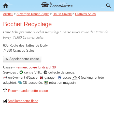
Accueil
>
Auvergne-Rhône-Alpes
>
Haute-Savoie
>
Cranves-Sales
Bochet Recyclage
Cette fiche présente "Bochet Recyclage", casse située
route des tattes de
borly
, 74380 Cranves-Sales.
635 Route des Tattes de Borly
74380 Cranves-Sales
📞 Appeler cette casse
Casse
-
Fermée, ouvre lundi à 8h30
Services :
centre VHU
,
collecte de pneus
,
enlèvement d'épave
,
garage
,
accès
PMR
(parking, entrée
adaptée)
,
CB acceptée
,
retrait en magasin
Recommander cette casse
Améliorer cette fiche