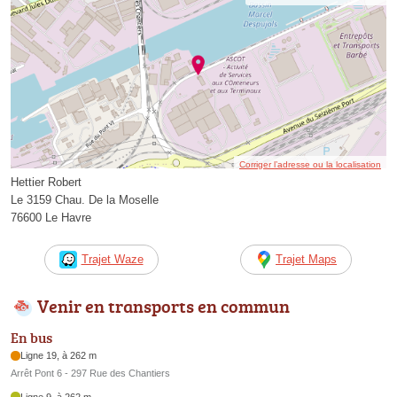
Corriger l’adresse ou la localisation
Hettier Robert
Le 3159 Chau. De la Moselle
76600 Le Havre
Trajet Waze
Trajet Maps
Venir en transports en commun
En bus
Ligne 19, à 262 m
Arrêt Pont 6 - 297 Rue des Chantiers
Ligne 9, à 262 m