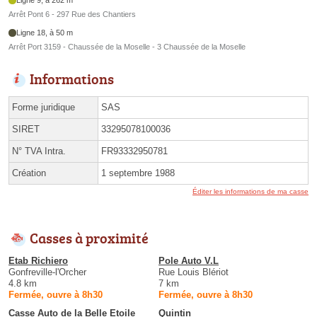
Arrêt Pont 6 - 297 Rue des Chantiers
Ligne 18, à 50 m
Arrêt Port 3159 - Chaussée de la Moselle - 3 Chaussée de la Moselle
Informations
Forme juridique
SAS
SIRET
33295078100036
N° TVA Intra.
FR93332950781
Création
1 septembre 1988
Éditer les informations de ma casse
Casses à proximité
Etab Richiero
Pole Auto V.L
Gonfreville-l'Orcher
Rue Louis Blériot
4.8 km
7 km
Fermée, ouvre à 8h30
Fermée, ouvre à 8h30
Casse Auto de la Belle Etoile
Quintin