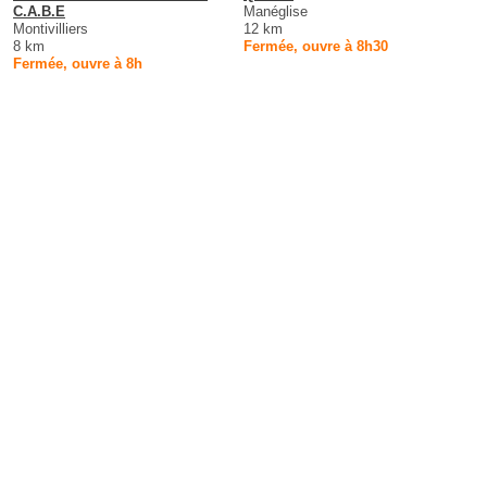
C.A.B.E
Manéglise
Montivilliers
12 km
8 km
Fermée, ouvre à 8h30
Fermée, ouvre à 8h