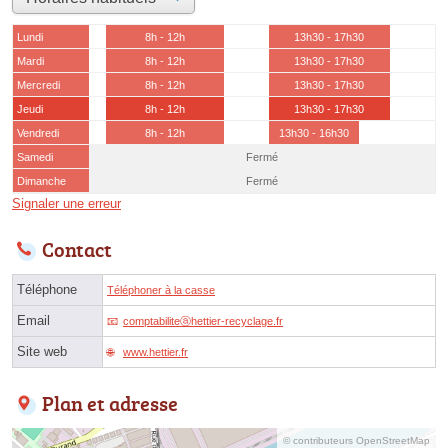
Lundi
8h - 12h
13h30 - 17h30
Mardi
8h - 12h
13h30 - 17h30
Mercredi
8h - 12h
13h30 - 17h30
Jeudi
8h - 12h
13h30 - 17h30
Vendredi
8h - 12h
13h30 - 16h30
Samedi
Fermé
Dimanche
Fermé
Signaler une erreur
Contact
Téléphone
Téléphoner à la casse
Email
comptabiliteⓐhettier-recyclage.fr
Site web
www.hettier.fr
Plan et adresse
© contributeurs OpenStreetMap