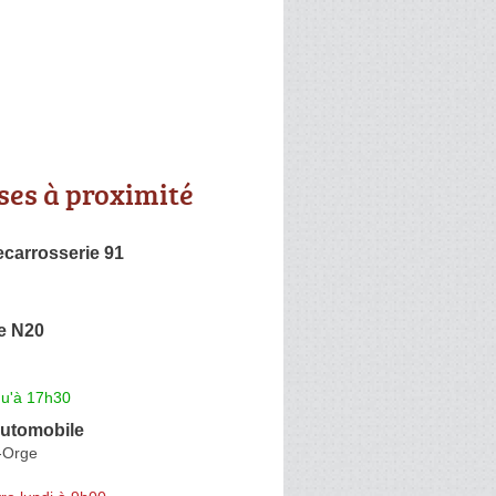
ses à proximité
ecarrosserie 91
e N20
qu'à 17h30
Automobile
r-Orge