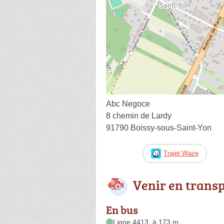
Abc Negoce
8 chemin de Lardy
91790 Boissy-sous-Saint-Yon
Trajet Waze
Venir en trans
En bus
Ligne 4413, à 173 m