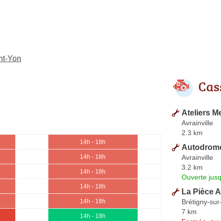
nt-Yon
Cas
Ateliers M
Avrainville
2.3 km
14h - 18h
Autodrom
Avrainville
14h - 18h
3.2 km
14h - 18h
Ouverte jus
14h - 18h
La Pièce 
Brétigny-su
14h - 18h
7 km
14h - 18h