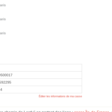
aris
aris
aris
9500017
592295
14
Éditer les informations de ma casse