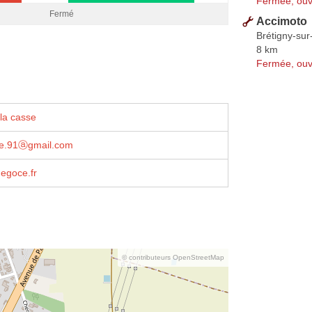
Fermée, ouv
Fermé
Accimoto
Brétigny-su
8 km
Fermée, ouv
la casse
e.91ⓐgmail.com
egoce.fr
© contributeurs OpenStreetMap