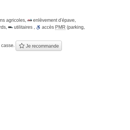
ns agricoles
,
enlèvement d'épave
,
rds
,
utilitaires
,
accès
PMR
(parking,
e casse.
Je recommande