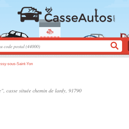
issy-sous-Saint-Yon
e", casse située
chemin de lardy
, 91790