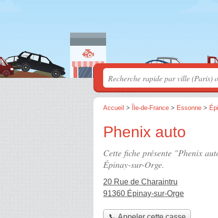
Accueil
>
Île-de-France
>
Essonne
>
Ép
Phenix auto
Cette fiche présente "Phenix aut
Épinay-sur-Orge.
20 Rue de Charaintru
91360 Épinay-sur-Orge
📞 Appeler cette casse