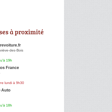
ses à proximité
evoiture.fr
viève-des-Bois
qu'à 19h
os France
s
re lundi à 9h30
e Auto
qu'à 18h