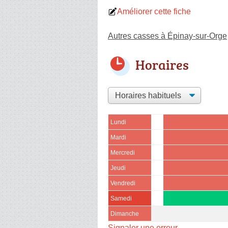
Améliorer cette fiche
Autres casses à Épinay-sur-Orge
Horaires
Lundi
Mardi
Mercredi
Jeudi
Vendredi
Samedi
Dimanche
Signaler une erreur