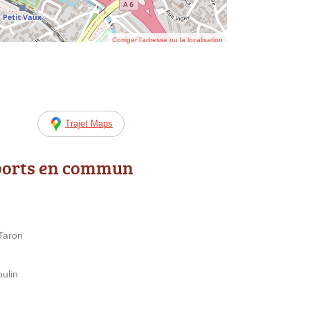
Corriger l’adresse ou la localisation
Trajet Maps
ports en commun
 Taron
oulin