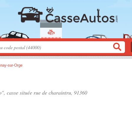
inay-sur-Orge
o", casse située
rue de charaintru
, 91360