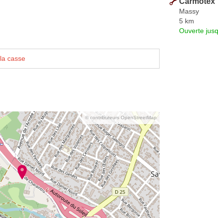
Carmotex
Massy
5 km
Ouverte jus
la casse
© contributeurs OpenStreetMap