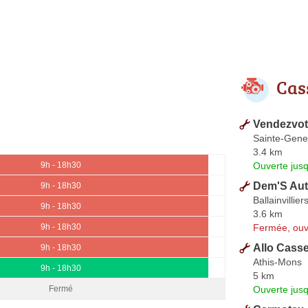
Cas
Vendezvotr
Sainte-Gene
3.4 km
Ouverte jus
9h - 18h30
Dem'S Aut
9h - 18h30
Ballainvillier
9h - 18h30
3.6 km
Fermée, ouv
9h - 18h30
Allo Cass
9h - 18h30
Athis-Mons
9h - 18h30
5 km
Ouverte jus
Fermé