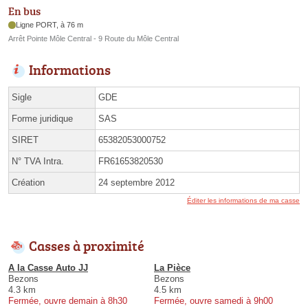
En bus
Ligne PORT, à 76 m
Arrêt Pointe Môle Central - 9 Route du Môle Central
Informations
Sigle
GDE
Forme juridique
SAS
SIRET
65382053000752
N° TVA Intra.
FR61653820530
Création
24 septembre 2012
Éditer les informations de ma casse
Casses à proximité
A la Casse Auto JJ
La Pièce
Bezons
Bezons
4.3 km
4.5 km
Fermée, ouvre demain à 8h30
Fermée, ouvre samedi à 9h00