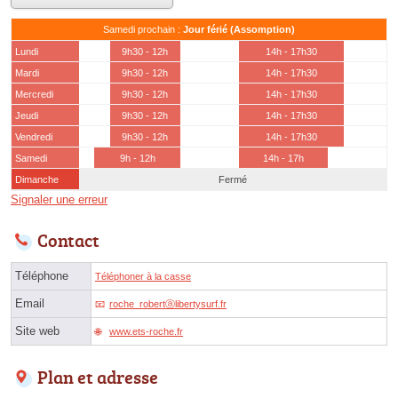
Samedi prochain :
Jour férié (Assomption)
Lundi
9h30 - 12h
14h - 17h30
Mardi
9h30 - 12h
14h - 17h30
Mercredi
9h30 - 12h
14h - 17h30
Jeudi
9h30 - 12h
14h - 17h30
Vendredi
9h30 - 12h
14h - 17h30
Samedi
9h - 12h
14h - 17h
Dimanche
Fermé
Signaler une erreur
Contact
Téléphone
Téléphoner à la casse
Email
roche_robertⓐlibertysurf.fr
Site web
www.ets-roche.fr
Plan et adresse