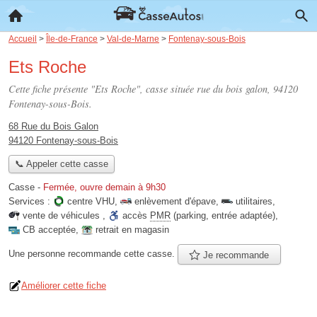
Accueil
>
Île-de-France
>
Val-de-Marne
>
Fontenay-sous-Bois
Ets Roche
Cette fiche présente "Ets Roche", casse située
rue du bois galon
, 94120
Fontenay-sous-Bois.
68 Rue du Bois Galon
94120 Fontenay-sous-Bois
📞 Appeler cette casse
Casse
-
Fermée, ouvre demain à 9h30
Services :
centre VHU
,
enlèvement d'épave
,
utilitaires
,
vente de véhicules
,
accès
PMR
(parking, entrée adaptée)
,
CB acceptée
,
retrait en magasin
Une personne
recommande
cette casse.
Je recommande
Améliorer cette fiche