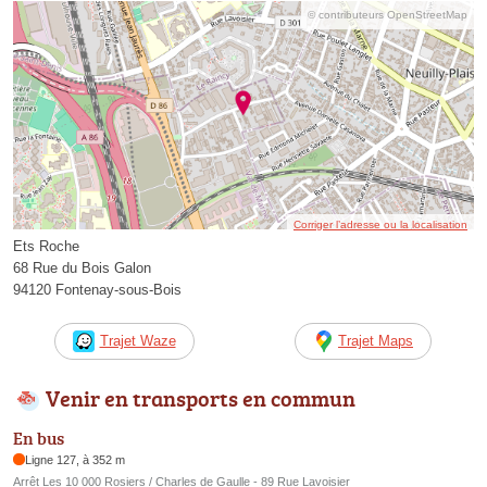
© contributeurs OpenStreetMap
Corriger l’adresse ou la localisation
Ets Roche
68 Rue du Bois Galon
94120 Fontenay-sous-Bois
Trajet Waze
Trajet Maps
Venir en transports en commun
En bus
Ligne 127, à 352 m
Arrêt Les 10 000 Rosiers / Charles de Gaulle - 89 Rue Lavoisier