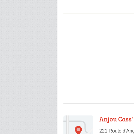
Anjou Cass'
221 Route d'Ang