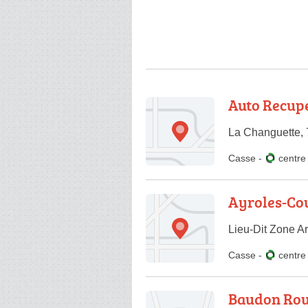
Auto Recup
La Changuette, 
Casse
-
centr
Ayroles-Co
Lieu-Dit Zone Ar
Casse
-
centr
Baudon Rou