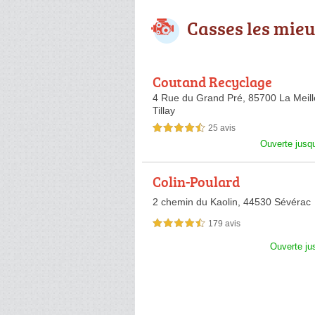
Casses les mieu
Coutand Recyclage
4 Rue du Grand Pré,
85700 La Meill
Tillay
25 avis
4,5 étoiles sur 5
Ouverte jusq
Colin-Poulard
2 chemin du Kaolin,
44530 Sévérac
179 avis
4,5 étoiles sur 5
Ouverte ju