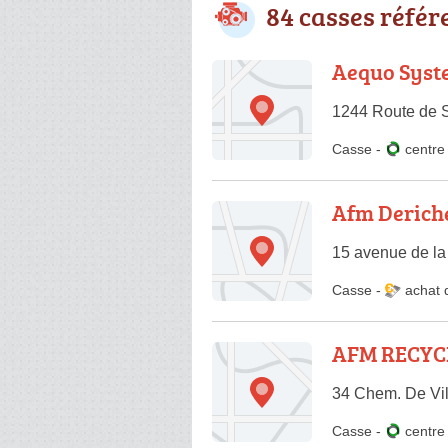
84 casses référ
Aequo Syst
1244 Route de 
Casse
-
centr
Afm Derich
15 avenue de la
Casse
-
achat 
AFM RECYCL
34 Chem. De Vil
Casse
-
centr