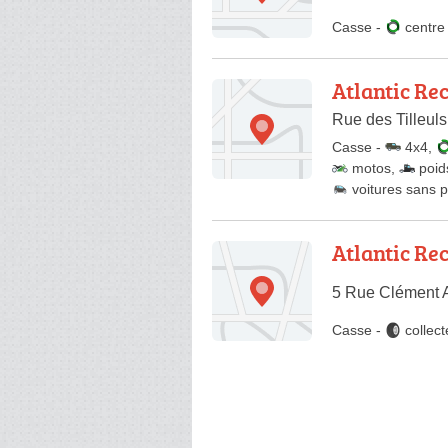
Casse
-
centr
Atlantic Re
Rue des Tilleul
Casse
-
4x4
,
motos
,
poid
voitures sans 
Atlantic Re
5 Rue Clément A
Casse
-
collec