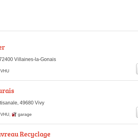
er
72400 Villaines-la-Gonais
e VHU
urais
tisanale, 49680 Vivy
e VHU
,
garage
vreau Recyclage