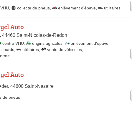
e VHU
,
collecte de pneus
,
enlèvement d'épave
,
utilitaires
cycl Auto
s, 44460 Saint-Nicolas-de-Redon
centre VHU
,
engins agricoles
,
enlèvement d'épave
,
s lourds
,
utilitaires
,
vente de véhicules
,
permis
cycl Auto
der, 44600 Saint-Nazaire
te de pneus