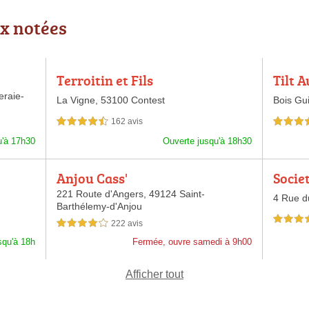
x notées
Terroitin et Fils
Tilt A
eraie-
La Vigne,
53100 Contest
Bois Gu
162 avis
4,5 étoiles sur 5
4,5 étoiles 
u'à 17h30
Ouverte jusqu'à 18h30
Anjou Cass'
Socie
Autom
221 Route d'Angers,
49124 Saint-
4 Rue d
Barthélemy-d'Anjou
4,0 étoiles 
222 avis
4,0 étoiles sur 5
squ'à 18h
Fermée, ouvre samedi à 9h00
Afficher tout