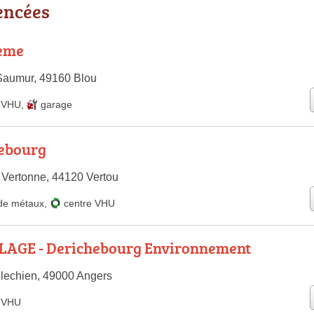
encées
eme
Saumur, 49160 Blou
e VHU
,
garage
ebourg
 Vertonne, 44120 Vertou
de métaux
,
centre VHU
AGE - Derichebourg Environnement
lechien, 49000 Angers
e VHU