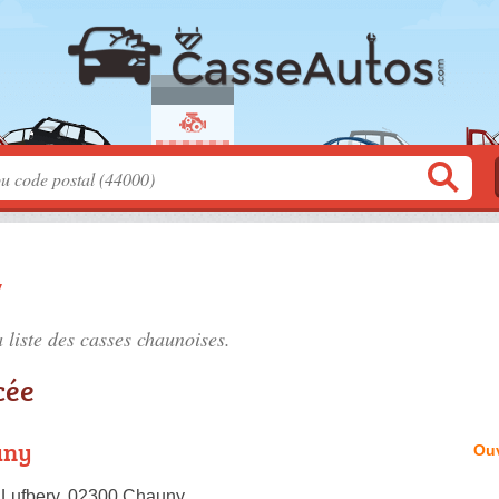
y
 liste des
casses chaunoises
.
cée
uny
Ouv
 Lufbery, 02300 Chauny