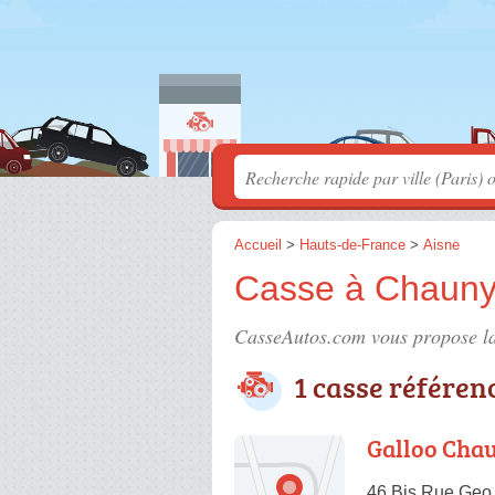
Accueil
>
Hauts-de-France
>
Aisne
Casse à Chaun
CasseAutos.com vous propose la
1 casse référen
Galloo Cha
46 Bis Rue Geo