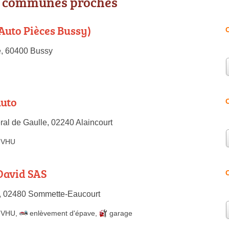
s communes proches
Auto Pièces Bussy)
O
e, 60400 Bussy
Auto
O
al de Gaulle, 02240 Alaincourt
e VHU
David SAS
O
l, 02480 Sommette-Eaucourt
e VHU
,
enlèvement d'épave
,
garage