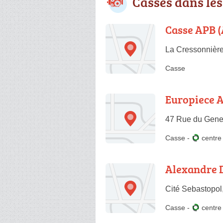
Casses dans le
Casse APB (
La Cressonnièr
Casse
Europiece 
47 Rue du Gener
Casse
-
centr
Alexandre 
Cité Sebastopo
Casse
-
centr