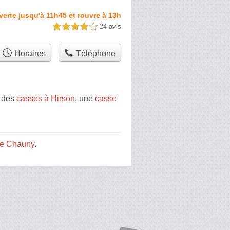
erte jusqu'à 11h45 et rouvre à 13h
24 avis
4,0 étoiles sur 5
Horaires
Téléphone
, des
casses à Hirson
, une
casse
e Chauny
.