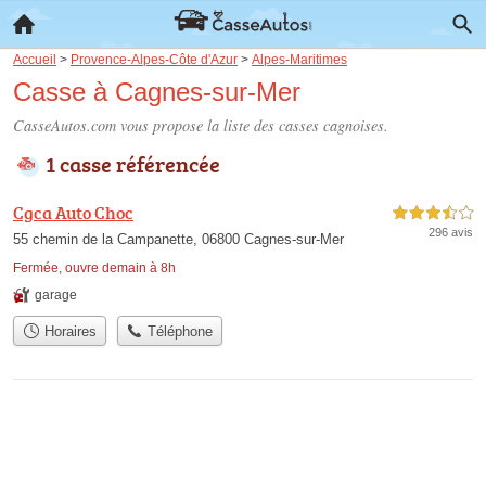
Accueil
>
Provence-Alpes-Côte d'Azur
>
Alpes-Maritimes
Casse à Cagnes-sur-Mer
CasseAutos.com vous propose la liste des
casses cagnoises
.
1 casse référencée
Cgca Auto Choc
3,5 étoiles sur 5
296 avis
55 chemin de la Campanette, 06800 Cagnes-sur-Mer
Fermée, ouvre demain à 8h
garage
Horaires
Téléphone