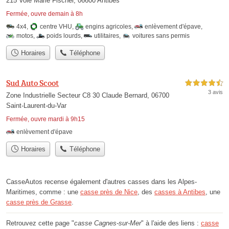
215 Voie Marie Fischer, 06600 Antibes
Fermée, ouvre demain à 8h
4x4
,
centre VHU
,
engins agricoles
,
enlèvement d'épave
,
motos
,
poids lourds
,
utilitaires
,
voitures sans permis
Horaires
Téléphone
Sud Auto Scoot
4,5 étoiles sur 5
3 avis
Zone Industrielle Secteur C8 30 Claude Bernard, 06700
Saint-Laurent-du-Var
Fermée, ouvre mardi à 9h15
enlèvement d'épave
Horaires
Téléphone
CasseAutos recense également d'autres casses dans les Alpes-
Maritimes, comme : une
casse près de Nice
, des
casses à Antibes
, une
casse près de Grasse
.
Retrouvez cette page "
casse Cagnes-sur-Mer
" à l'aide des liens :
casse