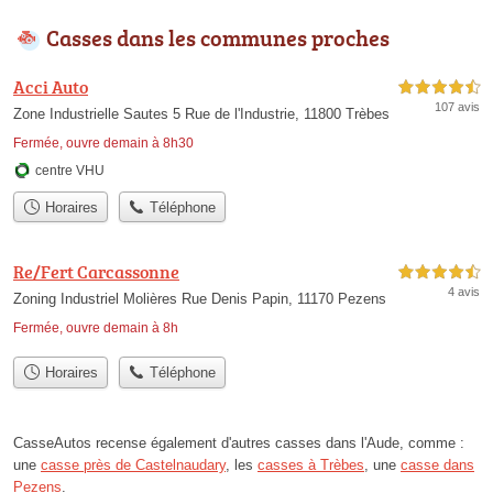
Casses dans les communes proches
Acci Auto
4,5 étoiles sur 5
107 avis
Zone Industrielle Sautes 5 Rue de l'Industrie, 11800 Trèbes
Fermée, ouvre demain à 8h30
centre VHU
Horaires
Téléphone
Re/Fert Carcassonne
4,5 étoiles sur 5
4 avis
Zoning Industriel Molières Rue Denis Papin, 11170 Pezens
Fermée, ouvre demain à 8h
Horaires
Téléphone
CasseAutos recense également d'autres casses dans l'Aude, comme :
une
casse près de Castelnaudary
, les
casses à Trèbes
, une
casse dans
Pezens
.