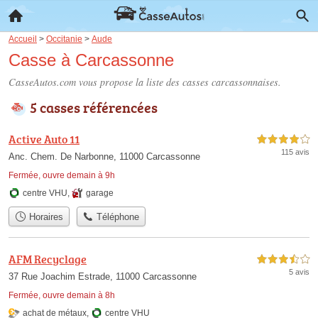
Accueil
>
Occitanie
>
Aude
Casse à Carcassonne
CasseAutos.com vous propose la liste des
casses carcassonnaises
.
5 casses référencées
Active Auto 11
4,0 étoiles sur 5
115 avis
Anc. Chem. De Narbonne, 11000 Carcassonne
Fermée, ouvre demain à 9h
centre VHU
,
garage
Horaires
Téléphone
AFM Recyclage
3,5 étoiles sur 5
5 avis
37 Rue Joachim Estrade, 11000 Carcassonne
Fermée, ouvre demain à 8h
achat de métaux
,
centre VHU