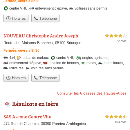
Fermée, ouvre à 8h30
centre VHU
,
enlèvement d'épave
,
voitures sans permis
Horaires
Téléphone
NOUVEAU Christophe Andre Joseph
4,0 étoiles sur 5
22 avis
Route des Maisons Blanches, 05100 Briançon
Fermée, ouvre à 8h30
4x4
,
achat de métaux
,
centre VHU
,
engins agricoles
,
enlèvement d'épave
,
location de bennes
,
motos
,
poids lourds
,
utilitaires
,
voitures sans permis
Horaires
Téléphone
Consulter les 6 casses des Hautes-Alpes
Résultats en Isère
SAS Ascone Centre Vhu
4,5 étoiles sur 5
103 avis
474 Rue de Champin, 38390 Porcieu-Amblagnieu