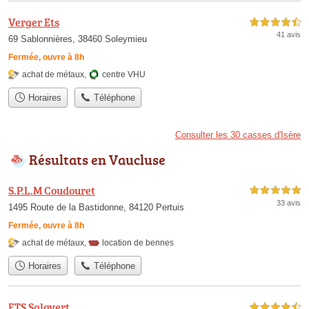
Verger Ets
4,5 étoiles sur 5
41 avis
69 Sablonnières, 38460 Soleymieu
Fermée, ouvre à 8h
achat de métaux
,
centre VHU
Horaires
Téléphone
Consulter les 30 casses d'Isère
Résultats en Vaucluse
S.P.L.M Coudouret
5,0 étoiles sur 5
33 avis
1495 Route de la Bastidonne, 84120 Pertuis
Fermée, ouvre à 8h
achat de métaux
,
location de bennes
Horaires
Téléphone
ETS Salavert
4,5 étoiles sur 5