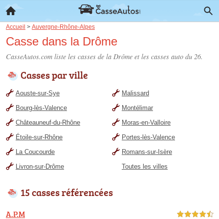
Accueil
>
Auvergne-Rhône-Alpes
Casse dans la Drôme
CasseAutos.com liste les
casses de la Drôme
et les casses auto du 26.
Casses par ville
Aouste-sur-Sye
Malissard
Bourg-lès-Valence
Montélimar
Châteauneuf-du-Rhône
Moras-en-Valloire
Étoile-sur-Rhône
Portes-lès-Valence
La Coucourde
Romans-sur-Isère
Livron-sur-Drôme
Toutes les villes
15 casses référencées
A.P.M
4,5 étoiles sur 5