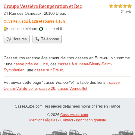
Groupe Vessière Recuperation et Rec
5,0 étoiles sur 5
34 avis
24 Rue des Osmeaux, 28100 Dreux
Ouverte jusqu'à 12h et rouvre à 13h
achat de métaux
,
centre VHU
Horaires
Téléphone
CasseAutos recense également d'autres casses en Eure-et-Loir, comme
: une
casse près de Lucé
, des
casses à Auneau-Bleury-Saint-
Symphorien
, une
casse sur Dreux
.
Retrouvez cette page "
casse Vernouillet
" à l'aide des liens :
casse
Centre-Val de Loire
,
casse 28
,
casse Vernouillet
.
CasseAutos.com : les pièces détachées moins chères en France
© 2026
CasseAutos.com
Mentions légales
-
Contact
-
Inscription gratuite