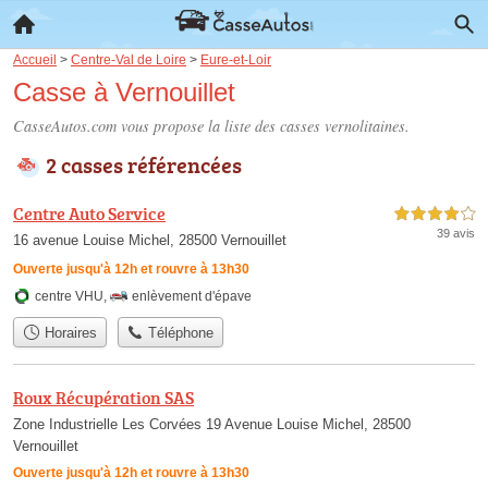
Accueil
>
Centre-Val de Loire
>
Eure-et-Loir
Casse à Vernouillet
CasseAutos.com vous propose la liste des
casses vernolitaines
.
2 casses référencées
Centre Auto Service
4,0 étoiles sur 5
39 avis
16 avenue Louise Michel, 28500 Vernouillet
Ouverte jusqu'à 12h et rouvre à 13h30
centre VHU
,
enlèvement d'épave
Horaires
Téléphone
Roux Récupération SAS
Zone Industrielle Les Corvées 19 Avenue Louise Michel, 28500
Vernouillet
Ouverte jusqu'à 12h et rouvre à 13h30