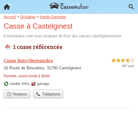
Accueil
>
Occitanie
>
Haute-Garonne
Casse à Castelginest
CasseAutos.com vous propose la liste des
casses castelginestoises
.
1 casse référencée
Casse Auto Hernandez
4,0 étoiles sur 5
347 avis
16 Route de Bessières, 31780 Castelginest
Fermée, ouvre lundi à 9h00
centre VHU
,
garage
Horaires
Téléphone