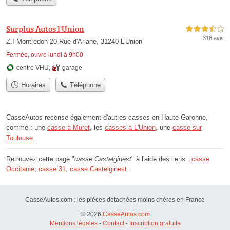
Surplus Autos l'Union
3,5 étoiles sur 5
318 avis
Z.I Montredon 20 Rue d'Ariane, 31240 L'Union
Fermée, ouvre lundi à 9h00
centre VHU
,
garage
Horaires
Téléphone
CasseAutos recense également d'autres casses en Haute-Garonne,
comme : une
casse à Muret
, les
casses à L'Union
, une
casse sur
Toulouse
.
Retrouvez cette page "
casse Castelginest
" à l'aide des liens :
casse
Occitanie
,
casse 31
,
casse Castelginest
.
CasseAutos.com : les pièces détachées moins chères en France
© 2026
CasseAutos.com
Mentions légales
-
Contact
-
Inscription gratuite