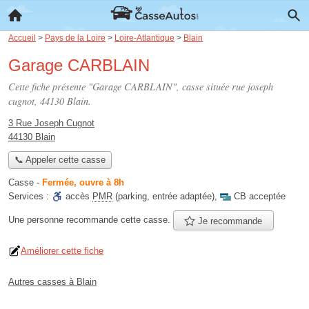
Accueil
>
Pays de la Loire
>
Loire-Atlantique
>
Blain
Garage CARBLAIN
Cette fiche présente "Garage CARBLAIN", casse située
rue joseph
cugnot
, 44130 Blain.
3 Rue Joseph Cugnot
44130 Blain
📞 Appeler cette casse
Casse
-
Fermée, ouvre à 8h
Services :
accès
PMR
(parking, entrée adaptée)
,
CB acceptée
Une personne
recommande
cette casse.
Je recommande
Améliorer cette fiche
Autres casses à Blain