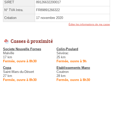
SIRET
89126632200017
N° TVA Intra.
FR89891266322
Création
17 novembre 2020
Éditer les informations de ma casse
Casses à proximité
Societe Nouvelle Fornes
Colin-Poulard
Malville
Sévérac
17 km
25 km
Fermée, ouvre à 8h30
Fermée, ouvre à 9h
Copa
Etablissements Mano
Saint-Mars-du-Désert
Couëron
27 km
28 km
Fermée, ouvre à 8h30
Fermée, ouvre à 8h30