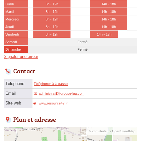
Lundi
8h - 12h
14h - 18h
Mardi
8h - 12h
14h - 18h
Mercredi
8h - 12h
14h - 18h
Jeudi
8h - 12h
14h - 18h
Vendredi
8h - 12h
14h - 17h
Samedi
Fermé
Dimanche
Fermé
Signaler une erreur
Contact
Téléphone
Téléphoner à la casse
Email
administratifⓐgroupe-lga.com
Site web
www.resource47.fr
Plan et adresse
© contributeurs OpenStreetMap