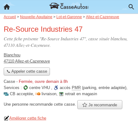
Accueil
>
Nouvelle-Aquitaine
>
Lot-et-Garonne
>
Allez-et-Cazeneuve
Re-Source Industries 47
Cette fiche présente "Re-Source Industries 47", casse située
blanchou
,
47110 Allez-et-Cazeneuve.
Blanchou
47110 Allez-et-Cazeneuve
📞 Appeler cette casse
Casse
-
Fermée, ouvre demain à 8h
Services :
centre VHU
,
accès
PMR
(parking, entrée adaptée)
,
CB acceptée
,
livraison
,
retrait en magasin
Une personne
recommande
cette casse.
Je recommande
Améliorer cette fiche