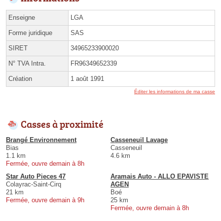
Enseigne
LGA
Forme juridique
SAS
SIRET
34965233900020
N° TVA Intra.
FR96349652339
Création
1 août 1991
Éditer les informations de ma casse
Casses à proximité
Brangé Environnement
Casseneuil Lavage
Bias
Casseneuil
1.1 km
4.6 km
Fermée, ouvre demain à 8h
Star Auto Pieces 47
Aramais Auto - ALLO EPAVISTE
Colayrac-Saint-Cirq
AGEN
21 km
Boé
Fermée, ouvre demain à 9h
25 km
Fermée, ouvre demain à 8h