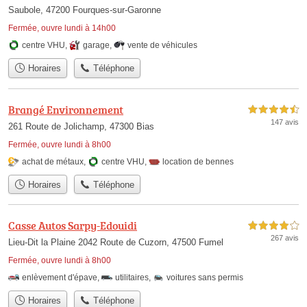
Saubole, 47200 Fourques-sur-Garonne
Fermée, ouvre lundi à 14h00
centre VHU
,
garage
,
vente de véhicules
Horaires
Téléphone
Brangé Environnement
4,5 étoiles sur 5
147 avis
261 Route de Jolichamp, 47300 Bias
Fermée, ouvre lundi à 8h00
achat de métaux
,
centre VHU
,
location de bennes
Horaires
Téléphone
Casse Autos Sarpy-Edouidi
4,0 étoiles sur 5
267 avis
Lieu-Dit la Plaine 2042 Route de Cuzorn, 47500 Fumel
Fermée, ouvre lundi à 8h00
enlèvement d'épave
,
utilitaires
,
voitures sans permis
Horaires
Téléphone