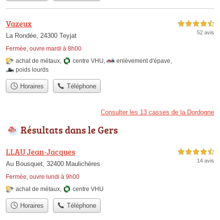
Vazeux
4,5 étoiles sur 5
52 avis
La Rondée, 24300 Teyjat
Fermée, ouvre mardi à 8h00
achat de métaux
,
centre VHU
,
enlèvement d'épave
,
poids lourds
Horaires
Téléphone
Consulter les 13 casses de la Dordogne
Résultats dans le Gers
LLAU Jean-Jacques
4,5 étoiles sur 5
14 avis
Au Bousquet, 32400 Maulichères
Fermée, ouvre lundi à 9h00
achat de métaux
,
centre VHU
Horaires
Téléphone