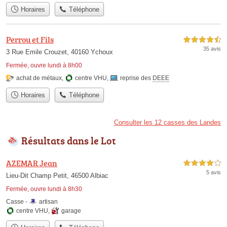
Horaires
Téléphone
Perrou et Fils
4,5 étoiles sur 5
35 avis
3 Rue Emile Crouzet, 40160 Ychoux
Fermée, ouvre lundi à 8h00
achat de métaux
,
centre VHU
,
reprise des
DEEE
Horaires
Téléphone
Consulter les 12 casses des Landes
Résultats dans le Lot
AZEMAR Jean
4,0 étoiles sur 5
5 avis
Lieu-Dit Champ Petit, 46500 Albiac
Fermée, ouvre lundi à 8h30
Casse -
artisan
centre VHU
,
garage