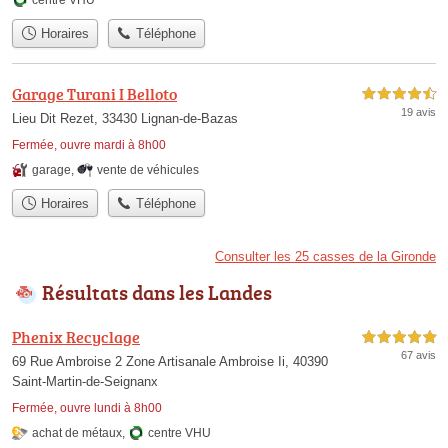
centre VHU
Horaires
Téléphone
Garage Turani I Belloto
4,5 étoiles sur 5
19 avis
Lieu Dit Rezet, 33430 Lignan-de-Bazas
Fermée, ouvre mardi à 8h00
garage
,
vente de véhicules
Horaires
Téléphone
Consulter les 25 casses de la Gironde
Résultats dans les Landes
Phenix Recyclage
5,0 étoiles sur 5
67 avis
69 Rue Ambroise 2 Zone Artisanale Ambroise Ii, 40390
Saint-Martin-de-Seignanx
Fermée, ouvre lundi à 8h00
achat de métaux
,
centre VHU