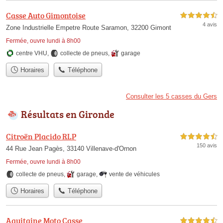
Casse Auto Gimontoise
4,5 étoiles sur 5
4 avis
Zone Industrielle Empetre Route Saramon, 32200 Gimont
Fermée, ouvre lundi à 8h00
centre VHU
,
collecte de pneus
,
garage
Horaires
Téléphone
Consulter les 5 casses du Gers
Résultats en Gironde
Citroën Placido RLP
4,5 étoiles sur 5
150 avis
44 Rue Jean Pagès, 33140 Villenave-d'Ornon
Fermée, ouvre lundi à 8h00
collecte de pneus
,
garage
,
vente de véhicules
Horaires
Téléphone
Aquitaine Moto Casse
4,5 étoiles sur 5