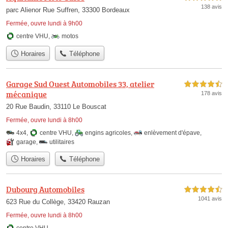
138 avis
parc Alienor Rue Suffren, 33300 Bordeaux
Fermée, ouvre lundi à 9h00
centre VHU
,
motos
Horaires
Téléphone
Garage Sud Ouest Automobiles 33, atelier
4,5 étoiles sur 5
mécanique
178 avis
20 Rue Baudin, 33110 Le Bouscat
Fermée, ouvre lundi à 8h00
4x4
,
centre VHU
,
engins agricoles
,
enlèvement d'épave
,
garage
,
utilitaires
Horaires
Téléphone
Dubourg Automobiles
4,5 étoiles sur 5
1041 avis
623 Rue du Collège, 33420 Rauzan
Fermée, ouvre lundi à 8h00