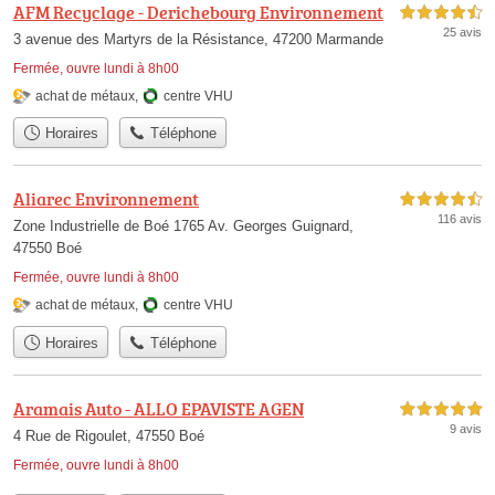
AFM Recyclage - Derichebourg Environnement
4,5 étoiles sur 5
25 avis
3 avenue des Martyrs de la Résistance, 47200 Marmande
Fermée, ouvre lundi à 8h00
achat de métaux
,
centre VHU
Horaires
Téléphone
Aliarec Environnement
4,5 étoiles sur 5
116 avis
Zone Industrielle de Boé 1765 Av. Georges Guignard,
47550 Boé
Fermée, ouvre lundi à 8h00
achat de métaux
,
centre VHU
Horaires
Téléphone
Aramais Auto - ALLO EPAVISTE AGEN
5,0 étoiles sur 5
9 avis
4 Rue de Rigoulet, 47550 Boé
Fermée, ouvre lundi à 8h00