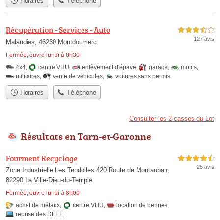
Horaires
Téléphone
Récupération - Services - Auto
3,5 étoiles sur 5
127 avis
Malaudies, 46230 Montdoumerc
Fermée, ouvre lundi à 8h30
4x4
,
centre VHU
,
enlèvement d'épave
,
garage
,
motos
,
utilitaires
,
vente de véhicules
,
voitures sans permis
Horaires
Téléphone
Consulter les 2 casses du Lot
Résultats en Tarn-et-Garonne
Fourment Recyclage
4,5 étoiles sur 5
25 avis
Zone Industrielle Les Tendolles 420 Route de Montauban,
82290 La Ville-Dieu-du-Temple
Fermée, ouvre lundi à 8h00
achat de métaux
,
centre VHU
,
location de bennes
,
reprise des
DEEE