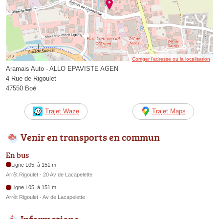
Corriger l’adresse ou la localisation
Aramais Auto - ALLO EPAVISTE AGEN
4 Rue de Rigoulet
47550 Boé
Trajet Waze
Trajet Maps
Venir en transports en commun
En bus
Ligne L05, à 151 m
Arrêt Rigoulet - 20 Av de Lacapelette
Ligne L05, à 151 m
Arrêt Rigoulet - Av de Lacapelette