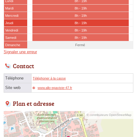
Lundi
8h - 19h
Mardi
8h - 19h
Mercredi
8h - 19h
Jeudi
8h - 19h
Vendredi
8h - 19h
Samedi
8h - 19h
Dimanche
Fermé
Signaler une erreur
Contact
Téléphone
Téléphoner à la casse
Site web
www.allo-epaviste-47.fr
Plan et adresse
© contributeurs OpenStreetMap