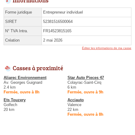
Informations
Forme juridique
Entrepreneur individuel
SIRET
52381516500064
N° TVA Intra.
FR14523815165
Création
2 mai 2026
Éditer les informations de ma casse
Casses à proximité
Aliarec Environnement
Star Auto Pieces 47
Av. Georges Guignard
Colayrac-Saint-Cirq
2.4 km
6 km
Fermée, ouvre à 8h
Fermée, ouvre à 9h
Ets Touzery
Acciauto
Golfech
Valence
20 km
22 km
Fermée, ouvre à 8h