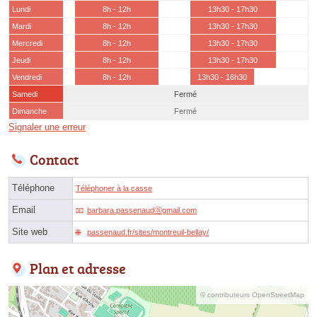
Lundi
8h - 12h
13h30 - 17h30
Mardi
8h - 12h
13h30 - 17h30
Mercredi
8h - 12h
13h30 - 17h30
Jeudi
8h - 12h
13h30 - 17h30
Vendredi
8h - 12h
13h30 - 16h30
Samedi
Fermé
Dimanche
Fermé
Signaler une erreur
Contact
Téléphone
Téléphoner à la casse
Email
barbara.passenaudⓐgmail.com
Site web
passenaud.fr/sites/montreuil-bellay/
Plan et adresse
© contributeurs OpenStreetMap