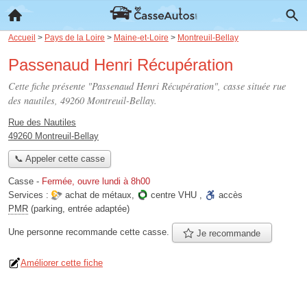
Accueil
>
Pays de la Loire
>
Maine-et-Loire
>
Montreuil-Bellay
Passenaud Henri Récupération
Cette fiche présente "Passenaud Henri Récupération", casse située
rue
des nautiles
, 49260 Montreuil-Bellay.
Rue des Nautiles
49260 Montreuil-Bellay
📞 Appeler cette casse
Casse
-
Fermée, ouvre lundi à 8h00
Services :
achat de métaux
,
centre VHU
,
accès
PMR
(parking, entrée adaptée)
Une personne
recommande
cette casse.
Je recommande
Améliorer cette fiche