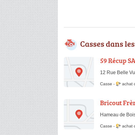
Casses dans le
59 Récup S
12 Rue Belle Vu
Casse
-
achat 
Bricout Frè
Hameau de Boist
Casse
-
achat 