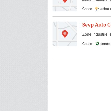
Casse
-
achat 
Sevp Auto 
Zone Industriel
Casse
-
centr