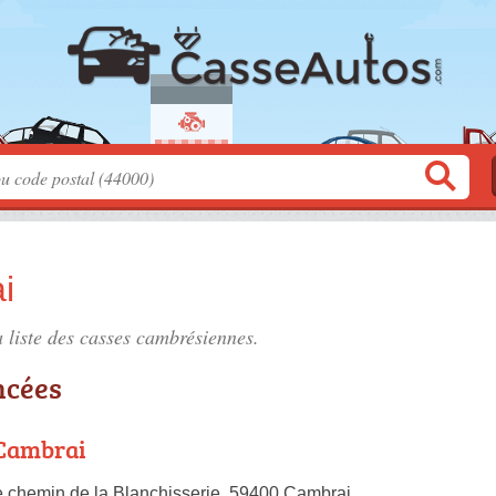
i
 liste des
casses cambrésiennes
.
ncées
Cambrai
le chemin de la Blanchisserie, 59400 Cambrai