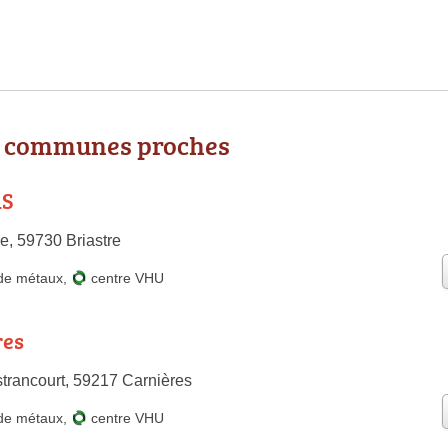
s communes proches
AS
e, 59730 Briastre
de métaux
,
centre VHU
res
rancourt, 59217 Carnières
de métaux
,
centre VHU