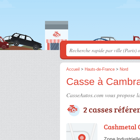
Accueil
>
Hauts-de-France
>
Nord
Casse à Cambra
CasseAutos.com vous propose la
2 casses référe
Cashmetal 
Zone Industriel