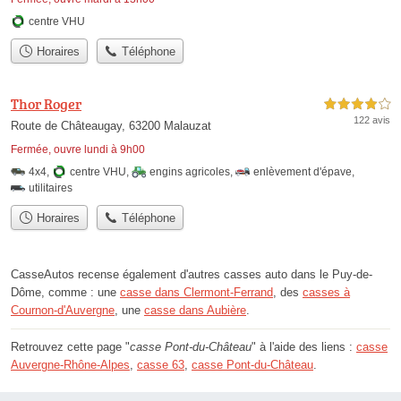
centre VHU
Horaires
Téléphone
Thor Roger
4,0 étoiles sur 5
122 avis
Route de Châteaugay, 63200 Malauzat
Fermée, ouvre lundi à 9h00
4x4
,
centre VHU
,
engins agricoles
,
enlèvement d'épave
,
utilitaires
Horaires
Téléphone
CasseAutos recense également d'autres casses auto dans le Puy-de-
Dôme, comme : une
casse dans Clermont-Ferrand
, des
casses à
Cournon-d'Auvergne
, une
casse dans Aubière
.
Retrouvez cette page "
casse Pont-du-Château
" à l'aide des liens :
casse
Auvergne-Rhône-Alpes
,
casse 63
,
casse Pont-du-Château
.