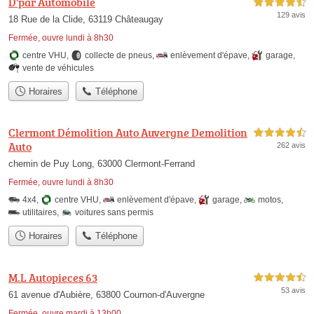
D'par Automobile
4,5 étoiles sur 5
129 avis
18 Rue de la Clide, 63119 Châteaugay
Fermée, ouvre lundi à 8h30
centre VHU
,
collecte de pneus
,
enlèvement d'épave
,
garage
,
vente de véhicules
Horaires
Téléphone
Clermont Démolition Auto Auvergne Demolition
4,5 étoiles sur 5
Auto
262 avis
chemin de Puy Long, 63000 Clermont-Ferrand
Fermée, ouvre lundi à 8h30
4x4
,
centre VHU
,
enlèvement d'épave
,
garage
,
motos
,
utilitaires
,
voitures sans permis
Horaires
Téléphone
M.L Autopieces 63
4,5 étoiles sur 5
53 avis
61 avenue d'Aubière, 63800 Cournon-d'Auvergne
Fermée, ouvre mardi à 13h00