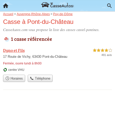
Accueil
>
Auvergne-Rhône-Alpes
>
Puy-de-Dôme
Casse à Pont-du-Château
CasseAutos.com vous propose la liste des
casses castel-pontines
.
1 casse référencée
Dyno et Fils
4,0 étoiles sur 5
491 avis
17 Route de Vichy, 63430 Pont-du-Château
Fermée, ouvre lundi à 8h00
centre VHU
Horaires
Téléphone