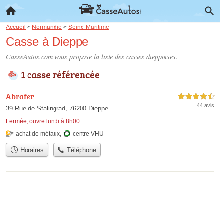
Accueil
>
Normandie
>
Seine-Maritime
Casse à Dieppe
CasseAutos.com vous propose la liste des
casses dieppoises
.
1 casse référencée
Abrafer
4,5 étoiles sur 5
44 avis
39 Rue de Stalingrad, 76200 Dieppe
Fermée, ouvre lundi à 8h00
achat de métaux
,
centre VHU
Horaires
Téléphone