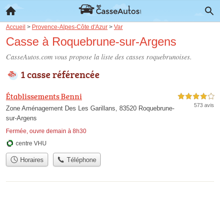
Accueil
>
Provence-Alpes-Côte d'Azur
>
Var
Casse à Roquebrune-sur-Argens
CasseAutos.com vous propose la liste des
casses roquebrunoises
.
1 casse référencée
Établissements Benni
4,0 étoiles sur 5
573 avis
Zone Aménagement Des Les Garillans, 83520 Roquebrune-
sur-Argens
Fermée, ouvre demain à 8h30
centre VHU
Horaires
Téléphone