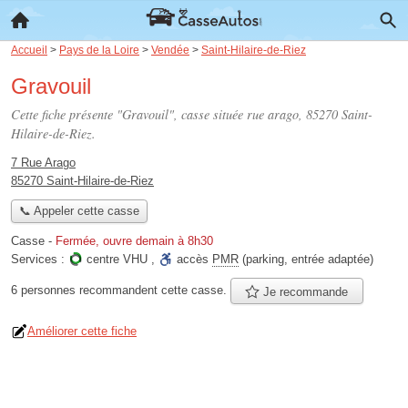
Accueil
>
Pays de la Loire
>
Vendée
>
Saint-Hilaire-de-Riez
Gravouil
Cette fiche présente "Gravouil", casse située
rue arago
, 85270 Saint-
Hilaire-de-Riez.
7 Rue Arago
85270 Saint-Hilaire-de-Riez
📞 Appeler cette casse
Casse
-
Fermée, ouvre demain à 8h30
Services :
centre VHU
,
accès
PMR
(parking, entrée adaptée)
6 personnes
recommandent
cette casse.
Je recommande
Améliorer cette fiche