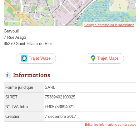
Corriger l’adresse ou la localisation
Gravouil
7 Rue Arago
85270 Saint-Hilaire-de-Riez
Trajet Waze
Trajet Maps
Informations
Forme juridique
SARL
SIRET
75389402100025
N° TVA Intra.
FR05753894021
Création
7 décembre 2017
Éditer les informations de ma casse