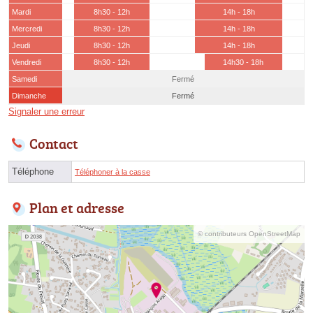
Mardi
8h30 - 12h
14h - 18h
Mercredi
8h30 - 12h
14h - 18h
Jeudi
8h30 - 12h
14h - 18h
Vendredi
8h30 - 12h
14h30 - 18h
Samedi
Fermé
Dimanche
Fermé
Signaler une erreur
Contact
Téléphone
Téléphoner à la casse
Plan et adresse
© contributeurs OpenStreetMap