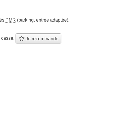
cès
PMR
(parking, entrée adaptée)
,
e casse.
Je recommande