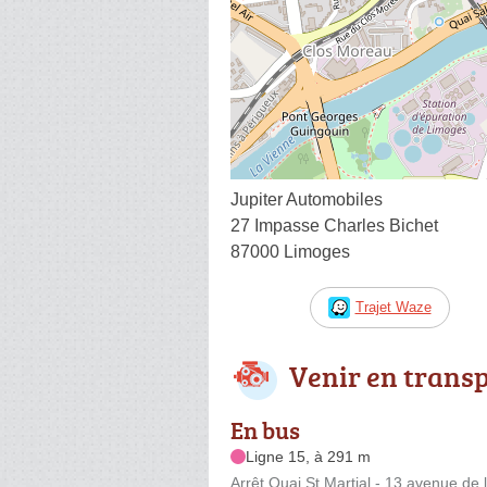
Jupiter Automobiles
27 Impasse Charles Bichet
87000 Limoges
Trajet Waze
Venir en trans
En bus
Ligne 15, à 291 m
Arrêt Quai St Martial - 13 avenue de 