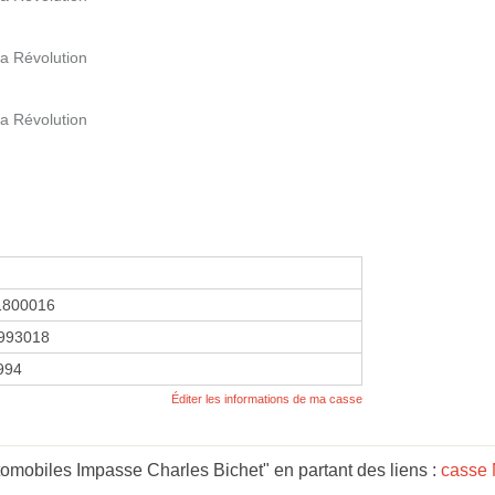
la Révolution
la Révolution
1800016
993018
1994
Éditer les informations de ma casse
tomobiles Impasse Charles Bichet" en partant des liens :
casse 