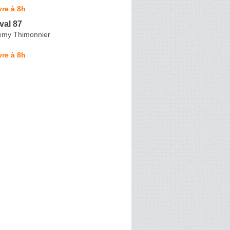
re à 8h
val 87
émy Thimonnier
re à 8h