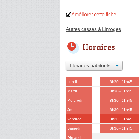
Améliorer cette fiche
Autres casses à Limoges
Horaires
Lundi
8h30 - 11h45
Mardi
8h30 - 11h45
Mercredi
8h30 - 11h45
Jeudi
8h30 - 11h45
Vendredi
8h30 - 11h45
Samedi
8h30 - 11h45
Dimanche