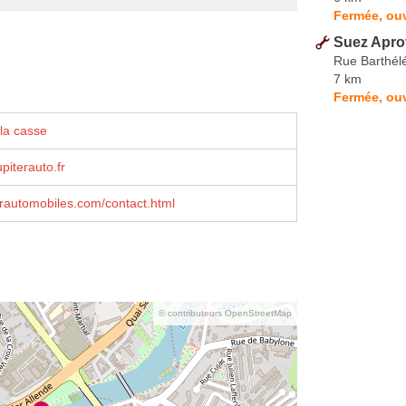
Fermée, ouv
Suez Apro
Rue Barthél
7 km
Fermée, ouv
la casse
piterauto.fr
rautomobiles.com/contact.html
© contributeurs OpenStreetMap