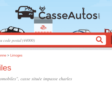
enne
>
Limoges
iles
tomobiles", casse située
impasse charles