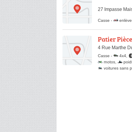
27 Impasse Mai
Casse
-
enlève
Patier Pièc
4 Rue Marthe Du
Casse
-
4x4
,
motos
,
poid
voitures sans 