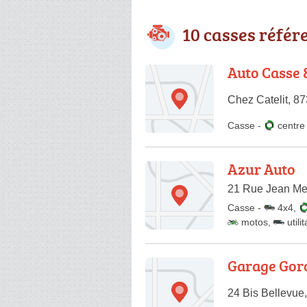
10 casses référ
Auto Casse 
Chez Catelit, 87
Casse
-
centr
Azur Auto
21 Rue Jean Me
Casse
-
4x4
,
motos
,
utili
Garage Gor
24 Bis Bellevue