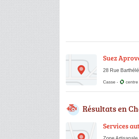
Suez Aprova
28 Rue Barthél
Casse
-
centr
Résultats en C
Services au
Zone Artisanale