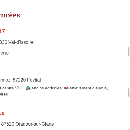
encées
87
330 Val-d'Issoire
e VHU
rmoz, 87220 Feytiat
centre VHU
,
engins agricoles
,
enlèvement d'épave
,
taires
ce
, 87520 Oradour-sur-Glane