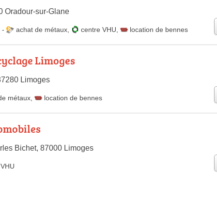
0 Oradour-sur-Glane
-
achat de métaux
,
centre VHU
,
location de bennes
cyclage Limoges
 87280 Limoges
de métaux
,
location de bennes
omobiles
les Bichet, 87000 Limoges
e VHU