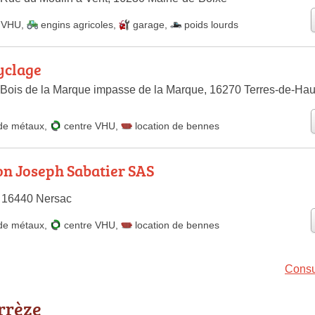
e VHU
,
engins agricoles
,
garage
,
poids lourds
yclage
 Bois de la Marque impasse de la Marque, 16270 Terres-de-Hau
de métaux
,
centre VHU
,
location de bennes
n Joseph Sabatier SAS
 16440 Nersac
de métaux
,
centre VHU
,
location de bennes
Consu
rrèze