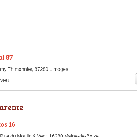
l 87
émy Thimonnier, 87280 Limoges
e VHU
harente
tos 16
 Rue du Moulin à Vent, 16230 Maine-de-Boixe