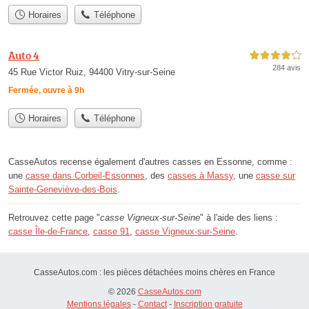
Horaires
Téléphone
Auto 4
4,0 étoiles sur 5
284 avis
45 Rue Victor Ruiz, 94400 Vitry-sur-Seine
Fermée, ouvre à 9h
Horaires
Téléphone
CasseAutos recense également d'autres casses en Essonne, comme :
une
casse dans Corbeil-Essonnes
, des
casses à Massy
, une
casse sur
Sainte-Geneviève-des-Bois
.
Retrouvez cette page "
casse Vigneux-sur-Seine
" à l'aide des liens :
casse Île-de-France
,
casse 91
,
casse Vigneux-sur-Seine
.
CasseAutos.com : les pièces détachées moins chères en France
© 2026
CasseAutos.com
Mentions légales
-
Contact
-
Inscription gratuite