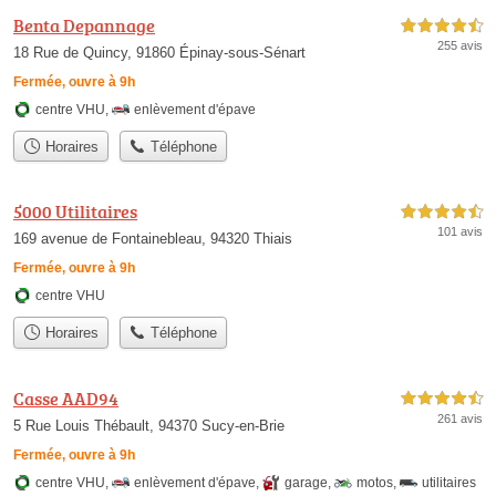
Benta Depannage
4,5 étoiles sur 5
255 avis
18 Rue de Quincy, 91860 Épinay-sous-Sénart
Fermée, ouvre à 9h
centre VHU
,
enlèvement d'épave
Horaires
Téléphone
5000 Utilitaires
4,5 étoiles sur 5
101 avis
169 avenue de Fontainebleau, 94320 Thiais
Fermée, ouvre à 9h
centre VHU
Horaires
Téléphone
Casse AAD94
4,5 étoiles sur 5
261 avis
5 Rue Louis Thébault, 94370 Sucy-en-Brie
Fermée, ouvre à 9h
centre VHU
,
enlèvement d'épave
,
garage
,
motos
,
utilitaires