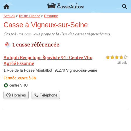
Accueil
>
Île-de-France
>
Essonne
Casse à Vigneux-sur-Seine
CasseAutos.com vous propose la liste des
casses vigneusiennes
.
1 casse référencée
Aalyah Recyclage Épaviste 91 - Centre Vhu
4,0 étoiles sur 5
Agréé Essonne
16 avis
1 Rue de la Fossé Montalbot, 91270 Vigneux-sur-Seine
Fermée, ouvre à 8h
centre VHU
Horaires
Téléphone