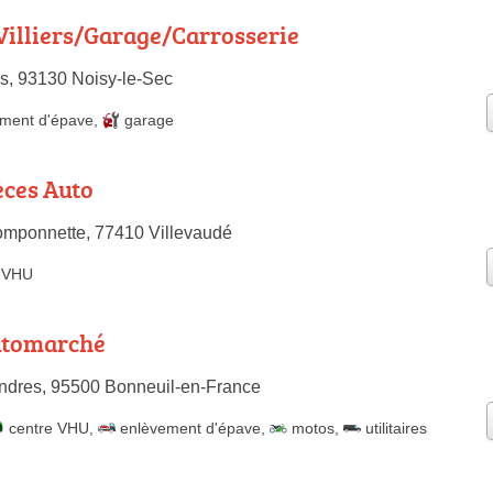
Villiers/Garage/Carrosserie
s, 93130 Noisy-le-Sec
ment d'épave
,
garage
èces Auto
omponnette, 77410 Villevaudé
e VHU
utomarché
ndres, 95500 Bonneuil-en-France
centre VHU
,
enlèvement d'épave
,
motos
,
utilitaires