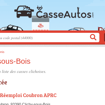
enis
sous-Bois
 liste des
casses clichoises
.
cée
s Réemploi Coubron APRC
bron, 93390 Clichy-sous-Bois