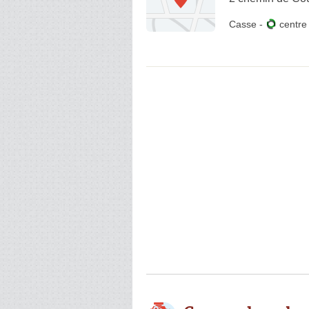
Casse
-
centr