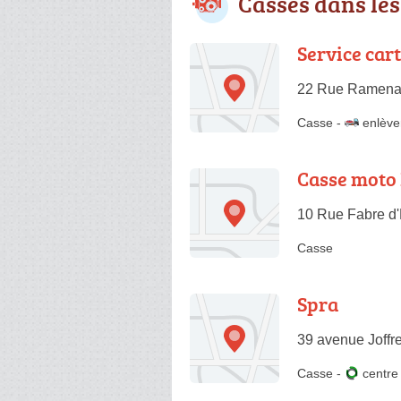
Casses dans le
Service cart
22 Rue Ramenas
Casse
-
enlève
Casse moto
10 Rue Fabre d'
Casse
Spra
39 avenue Joffr
Casse
-
centr