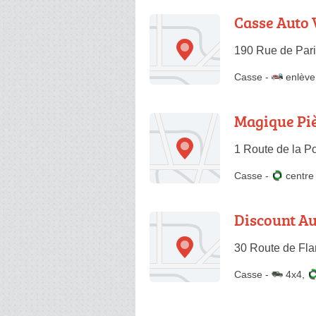
Casse Auto 
190 Rue de Pari
Casse
-
enlève
Magique Pi
1 Route de la P
Casse
-
centr
Discount A
30 Route de Fla
Casse
-
4x4
,