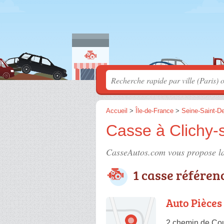
Accueil
>
Île-de-France
>
Seine-Saint-D
Casse à Clichy-
CasseAutos.com vous propose la
1 casse référen
Auto Pièce
2 chemin de Cou