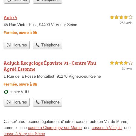
Auto 4
4,0 étoiles sur 5
284 avis
45 Rue Victor Ruiz, 94400 Vitry-sur-Seine
Fermée, ouvre à 9h
Horaires
Téléphone
Aalyah Recyclage Épaviste 91 - Centre Vhu
4,0 étoiles sur 5
Agréé Essonne
16 avis
1 Rue de la Fossé Montalbot, 91270 Vigneux-sur-Seine
Fermée, ouvre à 8h
centre VHU
Horaires
Téléphone
CasseAutos recense également d'autres casses auto en Val-de-Marne,
comme : une
casse à Champigny-sur-Marne
, des
casses à Villejuif
, une
casse à Vitry-sur-Seine
.