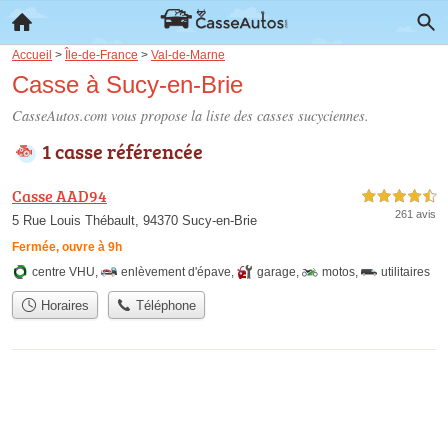
Accueil
>
Île-de-France
>
Val-de-Marne
Casse à Sucy-en-Brie
CasseAutos.com vous propose la liste des
casses sucyciennes
.
1 casse référencée
Casse AAD94
4,5 étoiles sur 5
261 avis
5 Rue Louis Thébault, 94370 Sucy-en-Brie
Fermée, ouvre à 9h
centre VHU
,
enlèvement d'épave
,
garage
,
motos
,
utilitaires
Horaires
Téléphone