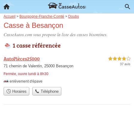
Accueil
>
Bourgogne-Franche-Comté
>
Doubs
Casse à Besançon
CasseAutos.com vous propose la liste des
casses bisontines
.
1 casse référencée
AutoPièces25000
4,0 étoiles sur 5
37 avis
71 chemin de Valentin, 25000 Besançon
Fermée, ouvre lundi à 8h30
enlèvement d'épave
Horaires
Téléphone