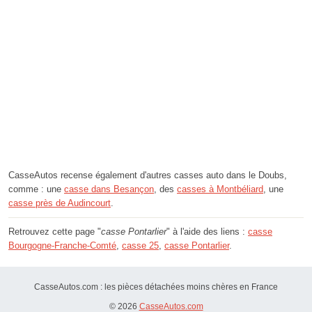
CasseAutos recense également d'autres casses auto dans le Doubs,
comme : une
casse dans Besançon
, des
casses à Montbéliard
, une
casse près de Audincourt
.
Retrouvez cette page "
casse Pontarlier
" à l'aide des liens :
casse
Bourgogne-Franche-Comté
,
casse 25
,
casse Pontarlier
.
CasseAutos.com : les pièces détachées moins chères en France
© 2026
CasseAutos.com