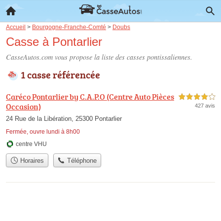
Accueil
>
Bourgogne-Franche-Comté
>
Doubs
Casse à Pontarlier
CasseAutos.com vous propose la liste des
casses pontissaliennes
.
1 casse référencée
Caréco Pontarlier by C.A.P.O (Centre Auto Pièces
4,0 étoiles sur 5
Occasion)
427 avis
24 Rue de la Libération, 25300 Pontarlier
Fermée, ouvre lundi à 8h00
centre VHU
Horaires
Téléphone