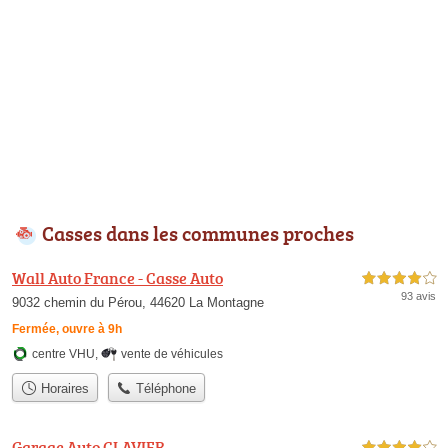
Casses dans les communes proches
Wall Auto France - Casse Auto
4,0 étoiles sur 5
93 avis
9032 chemin du Pérou, 44620 La Montagne
Fermée, ouvre à 9h
centre VHU
,
vente de véhicules
Horaires
Téléphone
Garage Auto CLAVIER
4,0 étoiles sur 5