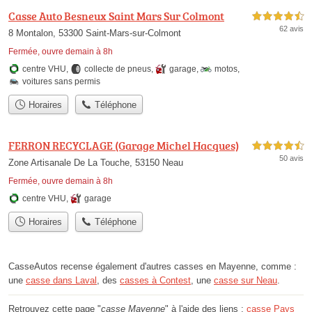
Casse Auto Besneux Saint Mars Sur Colmont
4,5 étoiles sur 5
62 avis
8 Montalon, 53300 Saint-Mars-sur-Colmont
Fermée, ouvre demain à 8h
centre VHU
,
collecte de pneus
,
garage
,
motos
,
voitures sans permis
Horaires
Téléphone
FERRON RECYCLAGE (Garage Michel Hacques)
4,5 étoiles sur 5
50 avis
Zone Artisanale De La Touche, 53150 Neau
Fermée, ouvre demain à 8h
centre VHU
,
garage
Horaires
Téléphone
CasseAutos recense également d'autres casses en Mayenne, comme :
une
casse dans Laval
, des
casses à Contest
, une
casse sur Neau
.
Retrouvez cette page "
casse Mayenne
" à l'aide des liens :
casse Pays