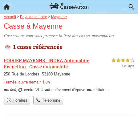
Accueil
>
Pays de la Loire
>
Mayenne
Casse à Mayenne
CasseAutos.com vous propose la liste des
casses mayennaises
.
1 casse référencée
POIRIER MAYENNE - INDRA Automobile
4,0 étoiles sur 5
Recycling - Casse automobile
149 avis
250 Rue de Londres, 53100 Mayenne
Fermée, ouvre demain à 8h
4x4
,
centre VHU
,
enlèvement d'épave
,
utilitaires
Horaires
Téléphone