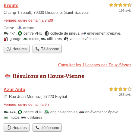
Brauto
4,5 étoiles sur 5
199 avis
Champ Thibault, 79300 Bressuire, Saint Sauveur
Fermée, ouvre demain à 8h30
Casse -
artisan
4x4
,
centre VHU
,
collecte de pneus
,
enlèvement d'épave
,
garage
,
motos
,
utilitaires
,
vente de véhicules
Horaires
Téléphone
Consulter les 11 casses des Deux-Sèvres
Résultats en Haute-Vienne
Azur Auto
4,0 étoiles sur 5
285 avis
21 Rue Jean Mermoz, 87220 Feytiat
Fermée, ouvre demain à 9h
4x4
,
centre VHU
,
engins agricoles
,
enlèvement d'épave
,
motos
,
utilitaires
Horaires
Téléphone