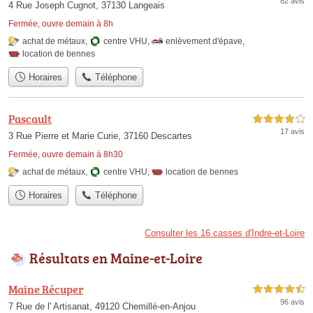
82 avis
4 Rue Joseph Cugnot, 37130 Langeais
Fermée, ouvre demain à 8h
achat de métaux
,
centre VHU
,
enlèvement d'épave
,
location de bennes
Horaires
Téléphone
Pascault
4,0 étoiles sur 5
17 avis
3 Rue Pierre et Marie Curie, 37160 Descartes
Fermée, ouvre demain à 8h30
achat de métaux
,
centre VHU
,
location de bennes
Horaires
Téléphone
Consulter les 16 casses d'Indre-et-Loire
Résultats en Maine-et-Loire
Maine Récuper
4,5 étoiles sur 5
96 avis
7 Rue de l' Artisanat, 49120 Chemillé-en-Anjou