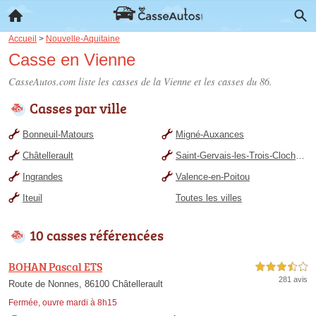
Accueil
>
Nouvelle-Aquitaine
Casse en Vienne
CasseAutos.com liste les
casses de la Vienne
et les casses du 86.
Casses par ville
Bonneuil-Matours
Migné-Auxances
Châtellerault
Saint-Gervais-les-Trois-Clochers
Ingrandes
Valence-en-Poitou
Iteuil
Toutes les villes
10 casses référencées
BOHAN Pascal ETS
3,5 étoiles sur 5
281 avis
Route de Nonnes, 86100 Châtellerault
Fermée, ouvre mardi à 8h15