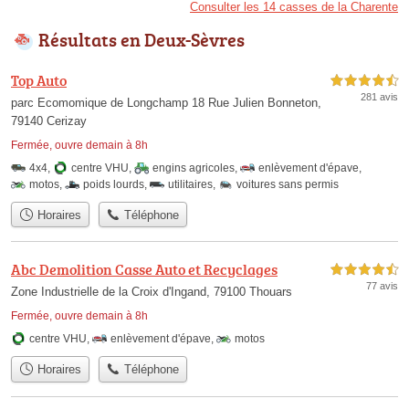
Consulter les 14 casses de la Charente
Résultats en Deux-Sèvres
Top Auto
4,5 étoiles sur 5
281 avis
parc Ecomomique de Longchamp 18 Rue Julien Bonneton,
79140 Cerizay
Fermée, ouvre demain à 8h
4x4
,
centre VHU
,
engins agricoles
,
enlèvement d'épave
,
motos
,
poids lourds
,
utilitaires
,
voitures sans permis
Horaires
Téléphone
Abc Demolition Casse Auto et Recyclages
4,5 étoiles sur 5
77 avis
Zone Industrielle de la Croix d'Ingand, 79100 Thouars
Fermée, ouvre demain à 8h
centre VHU
,
enlèvement d'épave
,
motos
Horaires
Téléphone