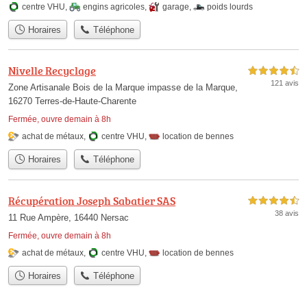
centre VHU
,
engins agricoles
,
garage
,
poids lourds
Horaires
Téléphone
Nivelle Recyclage
4,5 étoiles sur 5
121 avis
Zone Artisanale Bois de la Marque impasse de la Marque,
16270 Terres-de-Haute-Charente
Fermée, ouvre demain à 8h
achat de métaux
,
centre VHU
,
location de bennes
Horaires
Téléphone
Récupération Joseph Sabatier SAS
4,5 étoiles sur 5
38 avis
11 Rue Ampère, 16440 Nersac
Fermée, ouvre demain à 8h
achat de métaux
,
centre VHU
,
location de bennes
Horaires
Téléphone