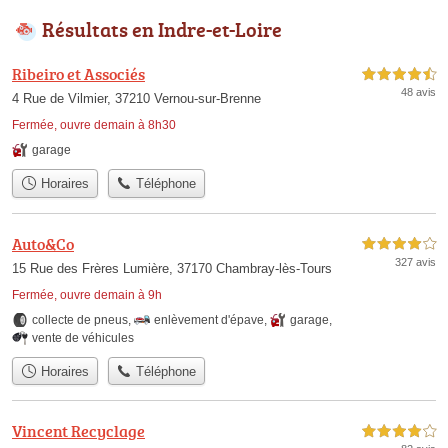
Résultats en Indre-et-Loire
Ribeiro et Associés
4,5 étoiles sur 5
48 avis
4 Rue de Vilmier, 37210 Vernou-sur-Brenne
Fermée, ouvre demain à 8h30
garage
Horaires
Téléphone
Auto&Co
4,0 étoiles sur 5
327 avis
15 Rue des Frères Lumière, 37170 Chambray-lès-Tours
Fermée, ouvre demain à 9h
collecte de pneus
,
enlèvement d'épave
,
garage
,
vente de véhicules
Horaires
Téléphone
Vincent Recyclage
4,0 étoiles sur 5