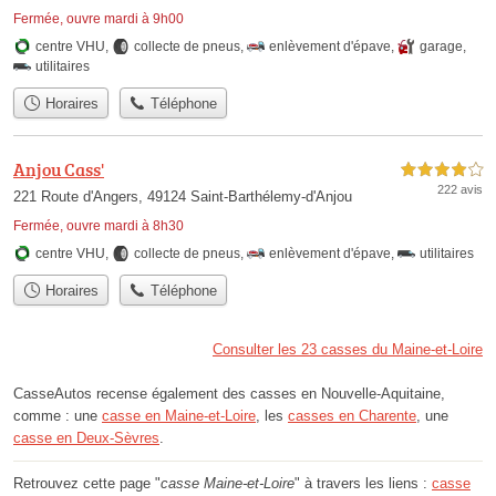
Fermée, ouvre mardi à 9h00
centre VHU
,
collecte de pneus
,
enlèvement d'épave
,
garage
,
utilitaires
Horaires
Téléphone
Anjou Cass'
4,0 étoiles sur 5
222 avis
221 Route d'Angers, 49124 Saint-Barthélemy-d'Anjou
Fermée, ouvre mardi à 8h30
centre VHU
,
collecte de pneus
,
enlèvement d'épave
,
utilitaires
Horaires
Téléphone
Consulter les 23 casses du Maine-et-Loire
CasseAutos recense également des casses en Nouvelle-Aquitaine,
comme : une
casse en Maine-et-Loire
, les
casses en Charente
, une
casse en Deux-Sèvres
.
Retrouvez cette page "
casse Maine-et-Loire
" à travers les liens :
casse